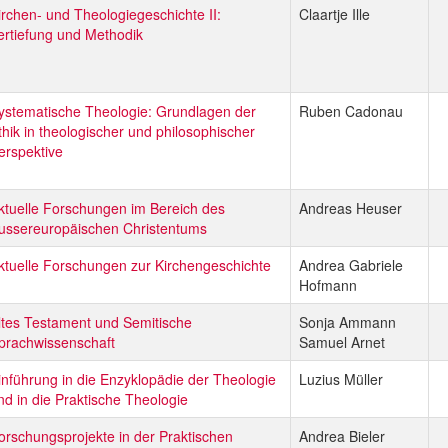
irchen- und Theologiegeschichte II:
Claartje Ille
ertiefung und Methodik
ystematische Theologie: Grundlagen der
Ruben Cadonau
thik in theologischer und philosophischer
erspektive
ktuelle Forschungen im Bereich des
Andreas Heuser
ussereuropäischen Christentums
ktuelle Forschungen zur Kirchengeschichte
Andrea Gabriele
Hofmann
ltes Testament und Semitische
Sonja Ammann
prachwissenschaft
Samuel Arnet
inführung in die Enzyklopädie der Theologie
Luzius Müller
nd in die Praktische Theologie
orschungsprojekte in der Praktischen
Andrea Bieler