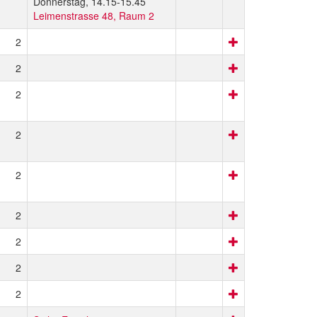
Donnerstag, 14.15-15.45
Leimenstrasse 48, Raum 2
2
2
2
2
2
2
2
2
2