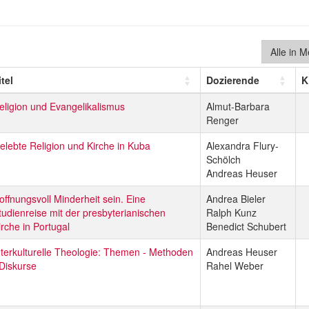
Alle in 
itel
Dozierende
K
eligion und Evangelikalismus
Almut-Barbara
Renger
elebte Religion und Kirche in Kuba
Alexandra Flury-
Schölch
Andreas Heuser
offnungsvoll Minderheit sein. Eine
Andrea Bieler
tudienreise mit der presbyterianischen
Ralph Kunz
irche in Portugal
Benedict Schubert
nterkulturelle Theologie: Themen - Methoden
Andreas Heuser
 Diskurse
Rahel Weber