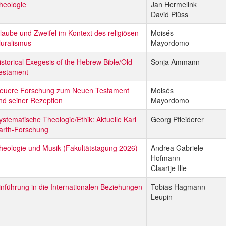
heologie
Jan Hermelink
David Plüss
laube und Zweifel im Kontext des religiösen
Moisés
luralismus
Mayordomo
istorical Exegesis of the Hebrew Bible/Old
Sonja Ammann
estament
euere Forschung zum Neuen Testament
Moisés
nd seiner Rezeption
Mayordomo
ystematische Theologie/Ethik: Aktuelle Karl
Georg Pfleiderer
arth-Forschung
heologie und Musik (Fakultätstagung 2026)
Andrea Gabriele
Hofmann
Claartje Ille
inführung in die Internationalen Beziehungen
Tobias Hagmann
Leupin