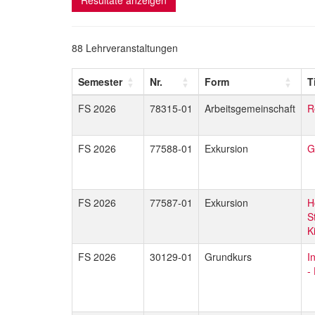
88 Lehrveranstaltungen
Semester
Nr.
Form
T
FS 2026
78315-01
Arbeitsgemeinschaft
R
FS 2026
77588-01
Exkursion
G
FS 2026
77587-01
Exkursion
H
S
K
FS 2026
30129-01
Grundkurs
I
-