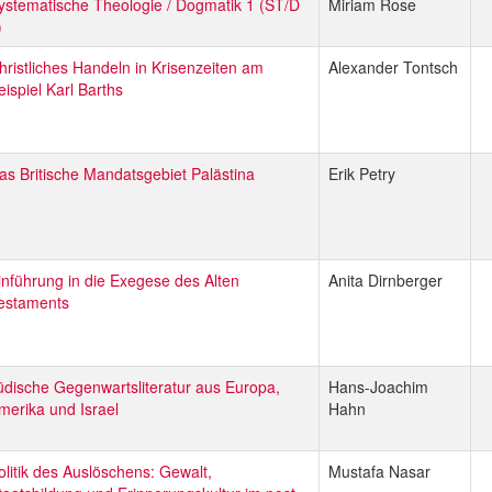
ystematische Theologie / Dogmatik 1 (ST/D
Miriam Rose
)
hristliches Handeln in Krisenzeiten am
Alexander Tontsch
eispiel Karl Barths
as Britische Mandatsgebiet Palästina
Erik Petry
inführung in die Exegese des Alten
Anita Dirnberger
estaments
üdische Gegenwartsliteratur aus Europa,
Hans-Joachim
merika und Israel
Hahn
olitik des Auslöschens: Gewalt,
Mustafa Nasar