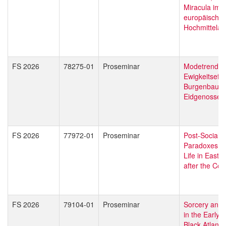
Miracula im
europäische
Hochmittelalt
FS 2026
78275-01
Proseminar
Modetrend m
Ewigkeitseffe
Burgenbau in
Eidgenossen
FS 2026
77972-01
Proseminar
Post-Socialis
Paradoxes. 
Life in Easte
after the Col
FS 2026
79104-01
Proseminar
Sorcery and 
in the Early
Black Atlantic