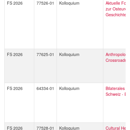
FS 2026
77526-01
Kolloquium
Aktuelle For
zur Osteurop
Geschichte
FS 2026
77625-01
Kolloquium
Anthropologi
Crossroads
FS 2026
64334-01
Kolloquium
Bilaterales R
Schweiz - EU
FS 2026
77528-01
Kolloquium
Cultural Heri