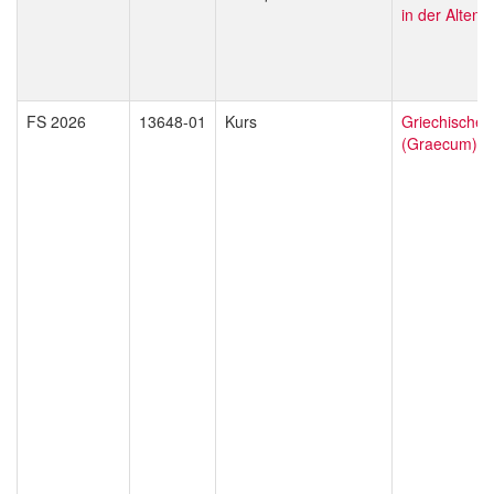
in der Alten 
FS 2026
13648-01
Kurs
Griechischer
(Graecum) II