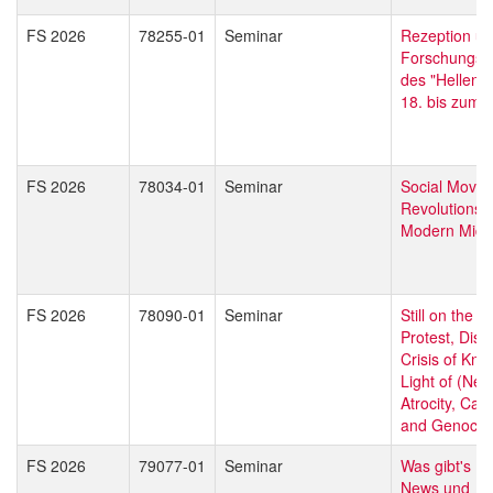
FS 2026
78255-01
Seminar
Rezeption u
Forschungsg
des "Helleni
18. bis zum 2
FS 2026
78034-01
Seminar
Social Move
Revolutions i
Modern Midd
FS 2026
78090-01
Seminar
Still on the B
Protest, Diss
Crisis of Kno
Light of (Neo
Atrocity, Cat
and Genocid
FS 2026
79077-01
Seminar
Was gibt's N
News und