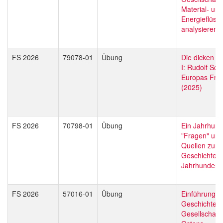
Material- und
Energieflüss
analysieren
FS 2026
79078-01
Übung
Die dicken B
I: Rudolf Schl
Europas Früh
(2025)
FS 2026
70798-01
Übung
Ein Jahrhund
"Fragen" und
Quellen zur 
Geschichte i
Jahrhundert
FS 2026
57016-01
Übung
Einführung in
Geschichte 
Gesellschaft