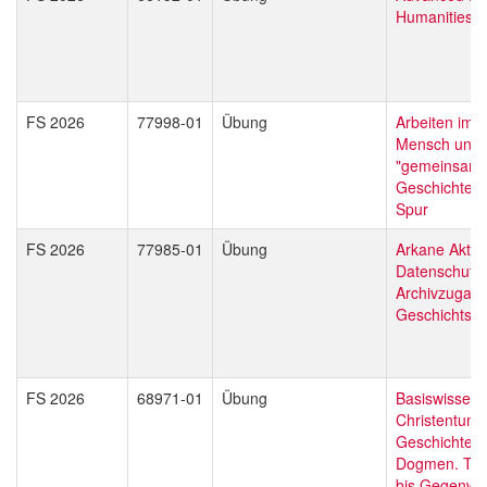
Humanities
FS 2026
77998-01
Übung
Arbeiten im A
Mensch und T
"gemeinsam
Geschichte" 
Spur
FS 2026
77985-01
Übung
Arkane Akten
Datenschutz,
Archivzugan
Geschichtset
FS 2026
68971-01
Übung
Basiswissen
Christentum.
Geschichte, R
Dogmen. Teil 
bis Gegenwa