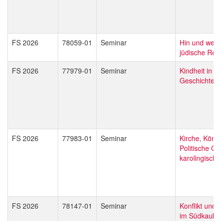
FS 2026
78059-01
Seminar
Hin und weg 
jüdische Rei
FS 2026
77979-01
Seminar
Kindheit in d
Geschichte A
FS 2026
77983-01
Seminar
Kirche, Köni
Politische O
karolingisch
FS 2026
78147-01
Seminar
Konflikt und 
im Südkauka