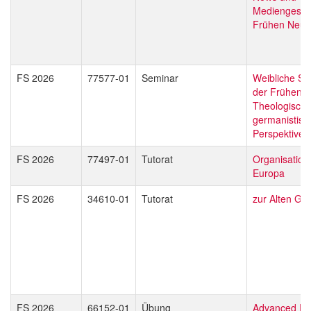
Mediengeschi
Frühen Neuze
FS 2026
77577-01
Seminar
Weibliche Spir
der Frühen N
Theologisch
germanistisc
Perspektiven
FS 2026
77497-01
Tutorat
Organisation
Europa
FS 2026
34610-01
Tutorat
zur Alten Ge
FS 2026
66152-01
Übung
Advanced Pyt