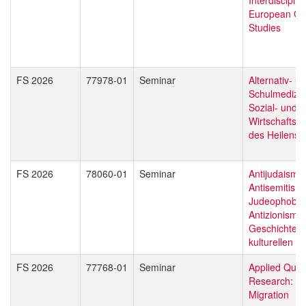
European Gl
Studies
FS 2026
77978-01
Seminar
Alternativ- u
Schulmedizin
Sozial- und
Wirtschaftsg
des Heilens
FS 2026
78060-01
Seminar
Antijudaismu
Antisemitism
Judeophobie
Antizionismu
Geschichte e
kulturellen 
FS 2026
77768-01
Seminar
Applied Quali
Research: Pol
Migration