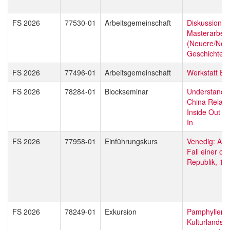
FS 2026
77530-01
Arbeitsgemeinschaft
Diskussion l
Masterarbeit
(Neuere/Neu
Geschichte)
FS 2026
77496-01
Arbeitsgemeinschaft
Werkstatt Eu
FS 2026
78284-01
Blockseminar
Understandi
China Relati
Inside Out a
In
FS 2026
77958-01
Einführungskurs
Venedig: Auf
Fall einer ol
Republik, 12
FS 2026
78249-01
Exkursion
Pamphylien u
Kulturlandsc