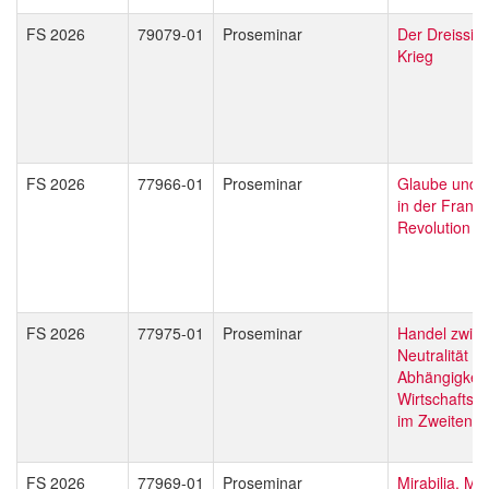
FS 2026
79079-01
Proseminar
Der Dreissigj
Krieg
FS 2026
77966-01
Proseminar
Glaube und R
in der Franz
Revolution
FS 2026
77975-01
Proseminar
Handel zwis
Neutralität u
Abhängigkeit
Wirtschaftsb
im Zweiten W
FS 2026
77969-01
Proseminar
Mirabilia, Mo