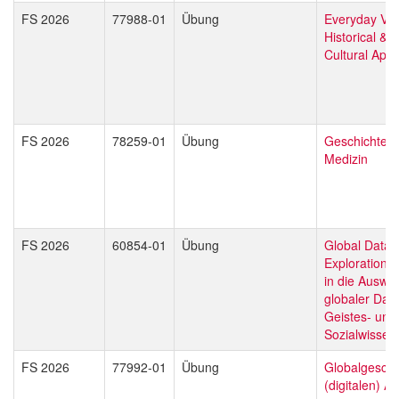
FS 2026
77988-01
Übung
Everyday Vio
Historical & 
Cultural App
FS 2026
78259-01
Übung
Geschichte d
Medizin
FS 2026
60854-01
Übung
Global Data
Explorations:
in die Auswe
globaler Date
Geistes- und
Sozialwissen
FS 2026
77992-01
Übung
Globalgeschi
(digitalen) Ar