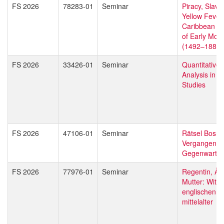
FS 2026
78283-01
Seminar
Piracy, Slave
Yellow Fever
Caribbean as
of Early Mod
(1492–1886)
FS 2026
33426-01
Seminar
Quantitative
Analysis in A
Studies
FS 2026
47106-01
Seminar
Rätsel Bosni
Vergangenhe
Gegenwart e
FS 2026
77976-01
Seminar
Regentin, Äbt
Mutter: Witw
englischen (
mittelalter