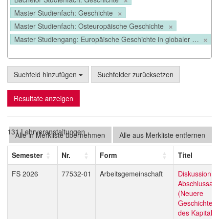
×
Master Studienfach: Geschichte
×
Master Studienfach: Osteuropäische Geschichte
×
Master Studiengang: Europäische Geschichte in globaler Perspektive
Suchfeld hinzufügen
Suchfelder zurücksetzen
Resultate anzeigen
131 Lehrveranstaltungen
Alle in Merkliste übernehmen
Alle aus Merkliste entfernen
Semester
Nr.
Form
Titel
FS 2026
77532-01
Arbeitsgemeinschaft
Diskussion l
Abschlussarb
(Neuere
Geschichte/G
des Kapitali