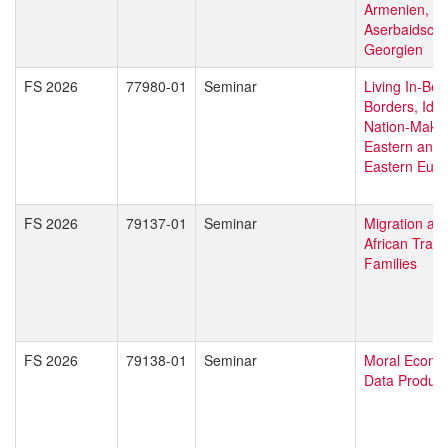
Armenien,
Aserbaidsch
Georgien
FS 2026
77980-01
Seminar
Living In-Be
Borders, Iden
Nation-Makin
Eastern and 
Eastern Eur
FS 2026
79137-01
Seminar
Migration an
African Trans
Families
FS 2026
79138-01
Seminar
Moral Econom
Data Product