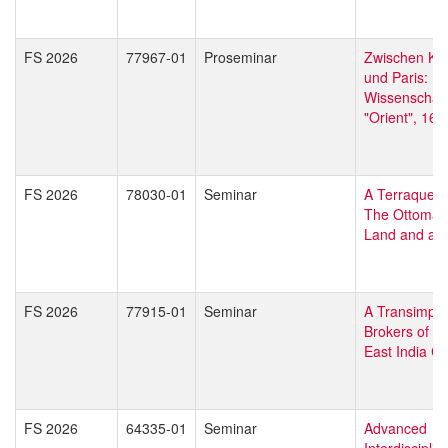
FS 2026
77967-01
Proseminar
Zwischen Kai
und Paris:
Wissenschaft
"Orient", 16
FS 2026
78030-01
Seminar
A Terraqueou
The Ottoman
Land and at 
FS 2026
77915-01
Seminar
A Transimper
Brokers of the
East India 
FS 2026
64335-01
Seminar
Advanced
Interdisciplina