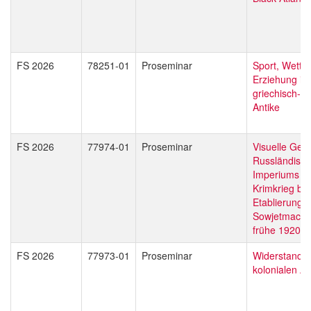
FS 2026
78251-01
Proseminar
Sport, Wettk
Erziehung in
griechisch-r
Antike
FS 2026
77974-01
Proseminar
Visuelle Ges
Russländisc
Imperiums v
Krimkrieg bis
Etablierung 
Sowjetmacht
frühe 1920er
FS 2026
77973-01
Proseminar
Widerstand i
kolonialen Af