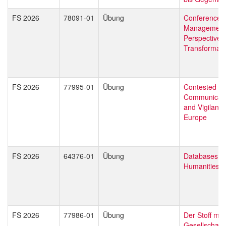
FS 2026
78091-01
Übung
Conference
Management:
Perspectives
Transformati
FS 2026
77995-01
Übung
Contested Si
Communicatio
and Vigilance
Europe
FS 2026
64376-01
Übung
Databases in 
Humanities
FS 2026
77986-01
Übung
Der Stoff mo
Gesellschaft