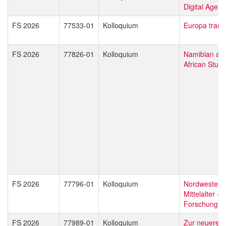
Digital Age
FS 2026
77533-01
Kolloquium
Europa trans
FS 2026
77826-01
Kolloquium
Namibian an
African Studi
FS 2026
77796-01
Kolloquium
Nordwesteur
Mittelalter - 
Forschung
FS 2026
77989-01
Kolloquium
Zur neueren