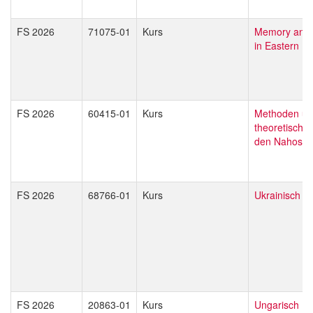
FS 2026
71075-01
Kurs
Memory and 
in Eastern E
FS 2026
60415-01
Kurs
Methoden u
theoretische 
den Nahostst
FS 2026
68766-01
Kurs
Ukrainisch I
FS 2026
20863-01
Kurs
Ungarisch I