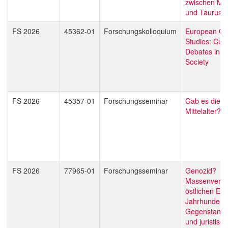
zwischen Mit
und Taurusg
FS 2026
45362-01
Forschungskolloquium
European Gl
Studies: Curr
Debates in C
Society
FS 2026
45357-01
Forschungsseminar
Gab es die E
Mittelalter?
FS 2026
77965-01
Forschungsseminar
Genozid?
Massenverbr
östlichen Eu
Jahrhundert 
Gegenstand p
und juristisch