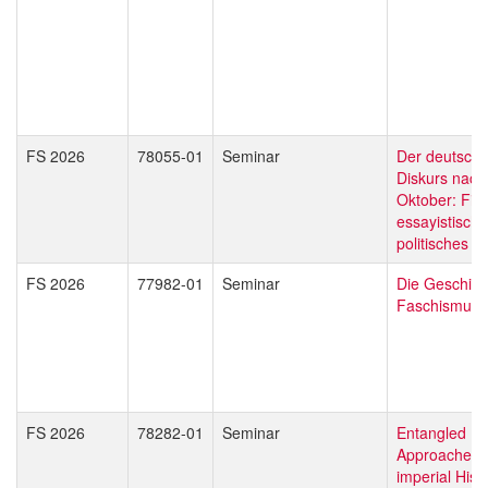
FS 2026
78055-01
Seminar
Der deutsch-
Diskurs nach
Oktober: Fikt
essayistisch
politisches S
FS 2026
77982-01
Seminar
Die Geschich
Faschismus
FS 2026
78282-01
Seminar
Entangled Em
Approaches t
imperial Hist