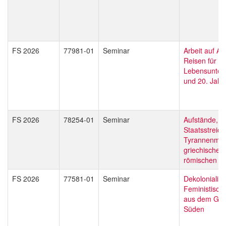
FS 2026
77981-01
Seminar
Arbeit auf Ac
Reisen für d
Lebensunterh
und 20. Jahr
FS 2026
78254-01
Seminar
Aufstände,
Staatsstreic
Tyrannenmor
griechischen
römischen An
FS 2026
77581-01
Seminar
Dekolonialisi
Feministisch
aus dem Glo
Süden