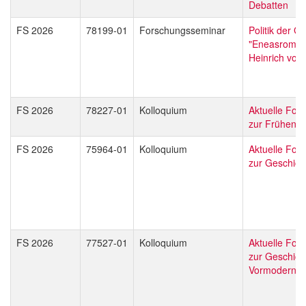
Debatten
FS 2026
78199-01
Forschungsseminar
Politik der G
"Eneasroman
Heinrich von
FS 2026
78227-01
Kolloquium
Aktuelle For
zur Frühen N
FS 2026
75964-01
Kolloquium
Aktuelle For
zur Geschicht
FS 2026
77527-01
Kolloquium
Aktuelle For
zur Geschich
Vormoderne