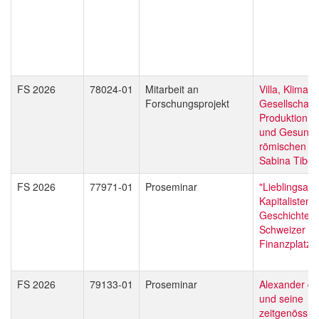
FS 2026
78024-01
Mitarbeit an
Villa, Klima 
Forschungsprojekt
Gesellschaft:
Produktion, 
und Gesundhe
römischen Vil
Sabina Tiber
FS 2026
77971-01
Proseminar
"Lieblingsauf
Kapitalisten"
Geschichte d
Schweizer
Finanzplatze
FS 2026
79133-01
Proseminar
Alexander de
und seine
zeitgenössis