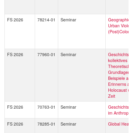
FS 2026
78214-01
Seminar
Geographies 
Urban Violen
(Post)Colonia
FS 2026
77960-01
Seminar
Geschichtsku
kollektives G
Theoretische
Grundlagen 
Beispiele an
Erinnerns an
Holocaust un
Zeit
FS 2026
70763-01
Seminar
Geschichtsve
im Anthropo
FS 2026
78285-01
Seminar
Global Healt