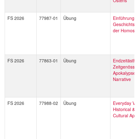
Ostens
FS 2026
77987-01
Übung
Einführung in
Geschichtssc
der Homosexu
FS 2026
77863-01
Übung
Endzeitästhet
Zeitgenössis
Apokalypsen 
Narrative
FS 2026
77988-02
Übung
Everyday Vio
Historical & 
Cultural App