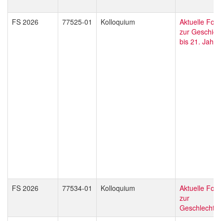
FS 2026
77525-01
Kolloquium
Aktuelle For
zur Geschich
bis 21. Jahr
FS 2026
77534-01
Kolloquium
Aktuelle For
zur
Geschlechter