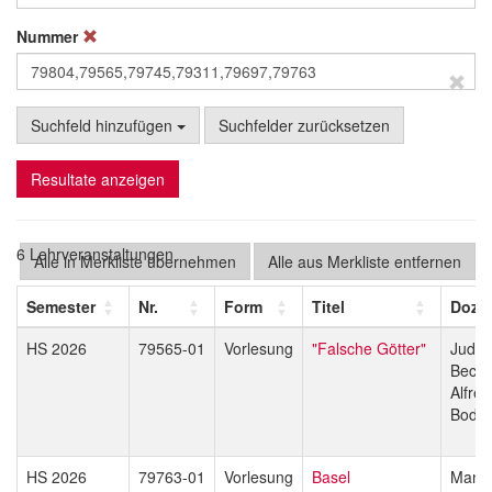
Nummer
Suchfeld hinzufügen
Suchfelder zurücksetzen
Resultate anzeigen
6 Lehrveranstaltungen
Alle in Merkliste übernehmen
Alle aus Merkliste entfernen
Semester
Nr.
Form
Titel
Dozi
HS 2026
79565-01
Vorlesung
"Falsche Götter"
Judith
Becks
Alfred
Bode
HS 2026
79763-01
Vorlesung
Basel
Manf