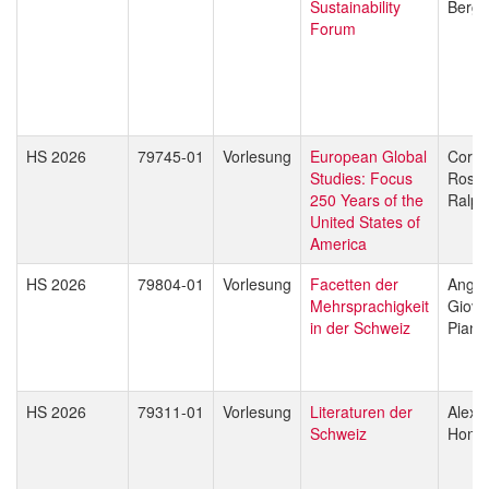
Sustainability
Berg
Forum
HS 2026
79745-01
Vorlesung
European Global
Corey
Studies: Focus
Ross
250 Years of the
Ralph
United States of
America
HS 2026
79804-01
Vorlesung
Facetten der
Angel
Mehrsprachigkeit
Giova
in der Schweiz
Piant
HS 2026
79311-01
Vorlesung
Literaturen der
Alexa
Schweiz
Honol