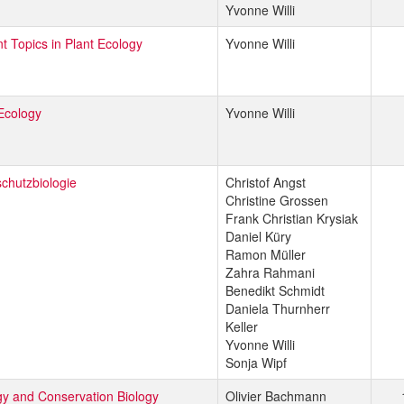
Yvonne Willi
t Topics in Plant Ecology
Yvonne Willi
Ecology
Yvonne Willi
chutzbiologie
Christof Angst
Christine Grossen
Frank Christian Krysiak
Daniel Küry
Ramon Müller
Zahra Rahmani
Benedikt Schmidt
Daniela Thurnherr
Keller
Yvonne Willi
Sonja Wipf
gy and Conservation Biology
Olivier Bachmann