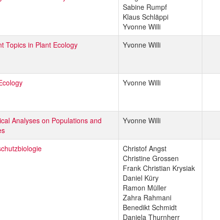
Sabine Rumpf
Klaus Schläppi
Yvonne Willi
t Topics in Plant Ecology
Yvonne Willi
Ecology
Yvonne Willi
tical Analyses on Populations and
Yvonne Willi
es
chutzbiologie
Christof Angst
Christine Grossen
Frank Christian Krysiak
Daniel Küry
Ramon Müller
Zahra Rahmani
Benedikt Schmidt
Daniela Thurnherr