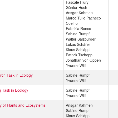
Pascale Flury
Günter Hoch
Ansgar Kahmen
Marco Túlio Pacheco
Coelho
Fabrizia Ronco
Sabine Rumpf
Walter Salzburger
Lukas Schärer
Klaus Schläppi
Patrick Tschopp
Jonathan von Oppen
Yvonne Willi
rch Task in Ecology
Sabine Rumpf
Yvonne Willi
g Task in Ecology
Sabine Rumpf
Yvonne Willi
y of Plants and Ecosystems
Ansgar Kahmen
Sabine Rumpf
Klaus Schläppi