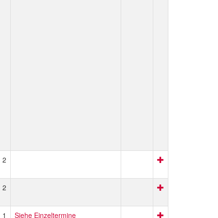
2
2
1
Siehe Einzeltermine