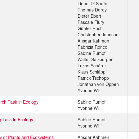
Lionel Di Santo
Thomas Dorey
Dieter Ebert
Pascale Flury
Günter Hoch
Christopher Johnson
Ansgar Kahmen
Fabrizia Ronco
Sabine Rumpf
Walter Salzburger
Lukas Schärer
Klaus Schläppi
Patrick Tschopp
Jonathan von Oppen
Yvonne Willi
rch Task in Ecology
Sabine Rumpf
Yvonne Willi
g Task in Ecology
Sabine Rumpf
Yvonne Willi
y of Plants and Ecosystems
Ansgar Kahmen