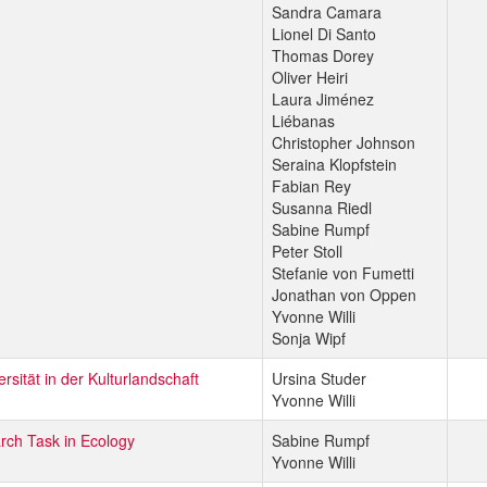
Sandra Camara
Lionel Di Santo
Thomas Dorey
Oliver Heiri
Laura Jiménez
Liébanas
Christopher Johnson
Seraina Klopfstein
Fabian Rey
Susanna Riedl
Sabine Rumpf
Peter Stoll
Stefanie von Fumetti
Jonathan von Oppen
Yvonne Willi
Sonja Wipf
ersität in der Kulturlandschaft
Ursina Studer
Yvonne Willi
rch Task in Ecology
Sabine Rumpf
Yvonne Willi