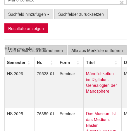
Suchfeld hinzufügen
Suchfelder zurücksetzen
Resultate anzeigen
9 Lehrveranstaltungen
Alle in Merkliste übernehmen
Alle aus Merkliste entfernen
Semester
Nr.
Form
Titel
Doz
HS 2026
79528-01
Seminar
Männlichkeiten
Mar
im Digitalen.
Genealogien der
Manosphere
HS 2025
76359-01
Seminar
Das Museum ist
Mar
das Medium.
Basler
Ausstellungen zu