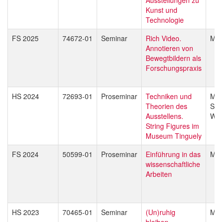
Kunst und
Technologie
FS 2025
74672-01
Seminar
Rich Video.
Mar
Annotieren von
Bewegtbildern als
Forschungspraxis
HS 2024
72693-01
Proseminar
Techniken und
Mar
Theorien des
Sar
Ausstellens.
Wal
String Figures im
Museum Tinguely
FS 2024
50599-01
Proseminar
Einführung in das
Mar
wissenschaftliche
Arbeiten
HS 2023
70465-01
Seminar
(Un)ruhig
Mar
bleiben.