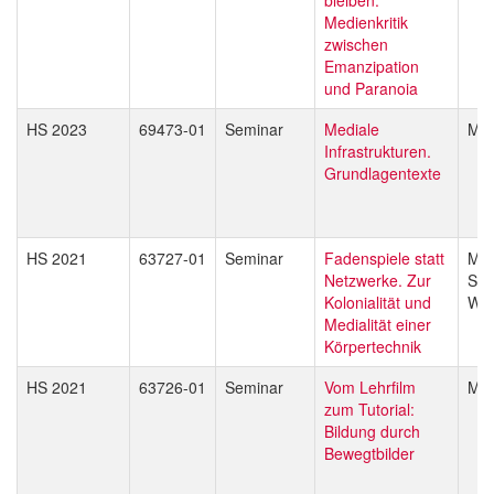
Medienkritik
zwischen
Emanzipation
und Paranoia
HS 2023
69473-01
Seminar
Mediale
Mar
Infrastrukturen.
Grundlagentexte
HS 2021
63727-01
Seminar
Fadenspiele statt
Mar
Netzwerke. Zur
Sar
Kolonialität und
Wal
Medialität einer
Körpertechnik
HS 2021
63726-01
Seminar
Vom Lehrfilm
Mar
zum Tutorial:
Bildung durch
Bewegtbilder