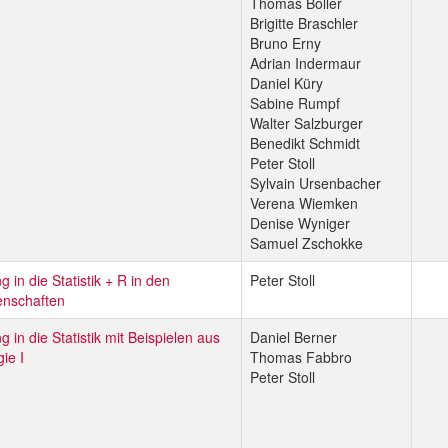
Thomas Boller
Brigitte Braschler
Bruno Erny
Adrian Indermaur
Daniel Küry
Sabine Rumpf
Walter Salzburger
Benedikt Schmidt
Peter Stoll
Sylvain Ursenbacher
Verena Wiemken
Denise Wyniger
Samuel Zschokke
g in die Statistik + R in den
Peter Stoll
nschaften
g in die Statistik mit Beispielen aus
Daniel Berner
gie I
Thomas Fabbro
Peter Stoll