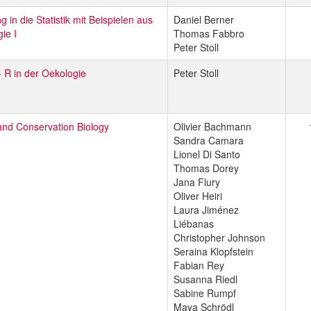
g in die Statistik mit Beispielen aus
Daniel Berner
gie I
Thomas Fabbro
Peter Stoll
 + R in der Oekologie
Peter Stoll
and Conservation Biology
Olivier Bachmann
Sandra Camara
Lionel Di Santo
Thomas Dorey
Jana Flury
Oliver Heiri
Laura Jiménez
Liébanas
Christopher Johnson
Seraina Klopfstein
Fabian Rey
Susanna Riedl
Sabine Rumpf
Maya Schrödl