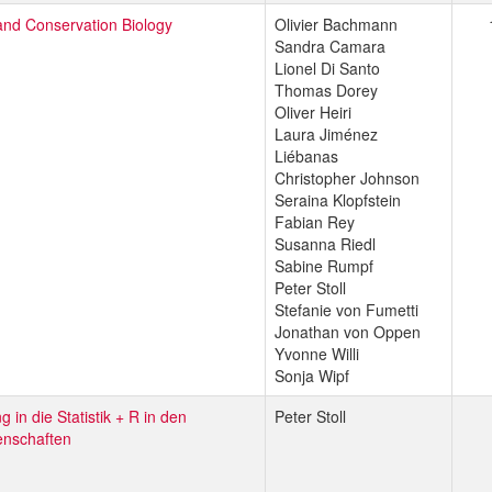
and Conservation Biology
Olivier Bachmann
Sandra Camara
Lionel Di Santo
Thomas Dorey
Oliver Heiri
Laura Jiménez
Liébanas
Christopher Johnson
Seraina Klopfstein
Fabian Rey
Susanna Riedl
Sabine Rumpf
Peter Stoll
Stefanie von Fumetti
Jonathan von Oppen
Yvonne Willi
Sonja Wipf
g in die Statistik + R in den
Peter Stoll
nschaften