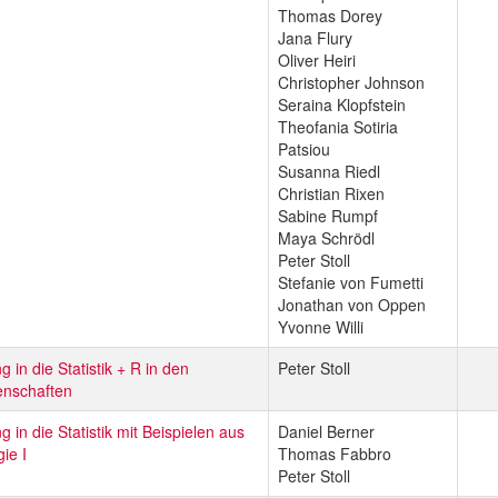
Thomas Dorey
Jana Flury
Oliver Heiri
Christopher Johnson
Seraina Klopfstein
Theofania Sotiria
Patsiou
Susanna Riedl
Christian Rixen
Sabine Rumpf
Maya Schrödl
Peter Stoll
Stefanie von Fumetti
Jonathan von Oppen
Yvonne Willi
g in die Statistik + R in den
Peter Stoll
nschaften
g in die Statistik mit Beispielen aus
Daniel Berner
gie I
Thomas Fabbro
Peter Stoll