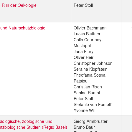
 + R in der Oekologie
Peter Stoll
 und Naturschutzbiologie
Olivier Bachmann
Lucas Blattner
Colin Courtney-
Mustaphi
Jana Flury
Oliver Heiri
Christopher Johnson
Seraina Klopfstein
Theofania Sotiria
Patsiou
Christian Rixen
Sabine Rumpf
Peter Stoll
Stefanie von Fumetti
Yvonne Willi
biologische, zoologische und
Georg Armbruster
tzbiologische Studien (Regio Basel)
Bruno Baur