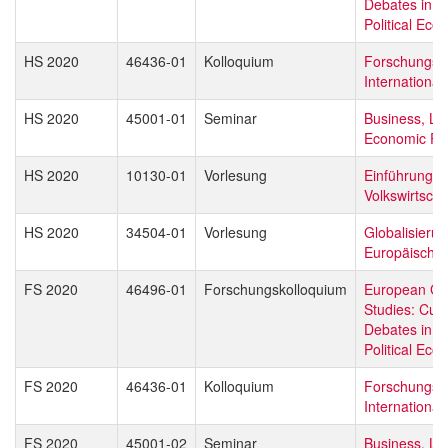
Debates in L
Political Ec
HS 2020
46436-01
Kolloquium
Forschungsd
Internationa
HS 2020
45001-01
Seminar
Business, La
Economic Pol
HS 2020
10130-01
Vorlesung
Einführung in
Volkswirtscha
HS 2020
34504-01
Vorlesung
Globalisieru
Europäische 
FS 2020
46496-01
Forschungskolloquium
European Gl
Studies: Curr
Debates in L
Political Ec
FS 2020
46436-01
Kolloquium
Forschungsd
Internationa
FS 2020
45001-02
Seminar
Business, La