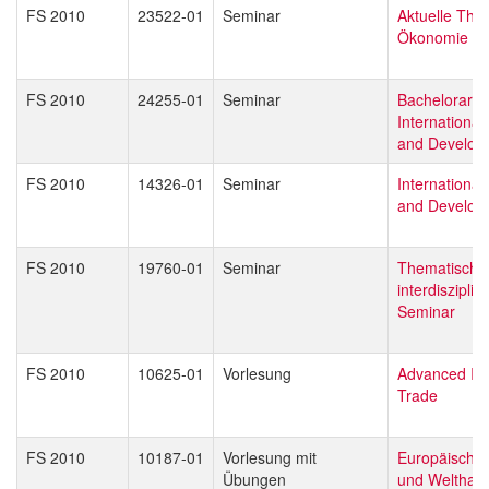
FS 2010
23522-01
Seminar
Aktuelle The
Ökonomie
FS 2010
24255-01
Seminar
Bachelorarbei
Internationa
and Develop
FS 2010
14326-01
Seminar
Internationa
and Develop
FS 2010
19760-01
Seminar
Thematisch o
interdisziplin
Seminar
FS 2010
10625-01
Vorlesung
Advanced Int
Trade
FS 2010
10187-01
Vorlesung mit
Europäische 
Übungen
und Welthan