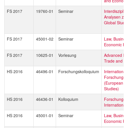
and Economi
FS 2017
19760-01
Seminar
Interdisziplin
Analysen zu
Global Studi
FS 2017
45001-02
Seminar
Law, Busines
Economic Pol
FS 2017
10625-01
Vorlesung
Advanced Int
Trade and Bu
HS 2016
46496-01
Forschungskolloquium
Internationa
Forschungsd
(European Gl
Studies)
HS 2016
46436-01
Kolloquium
Forschungsd
Internationa
HS 2016
45001-01
Seminar
Law, Busines
Economic Pol