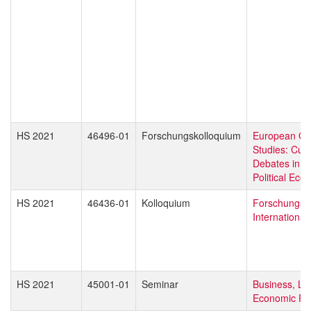
HS 2021
46496-01
Forschungskolloquium
European Gl
Studies: Curr
Debates in L
Political Ec
HS 2021
46436-01
Kolloquium
Forschungsd
Internationa
HS 2021
45001-01
Seminar
Business, La
Economic Pol