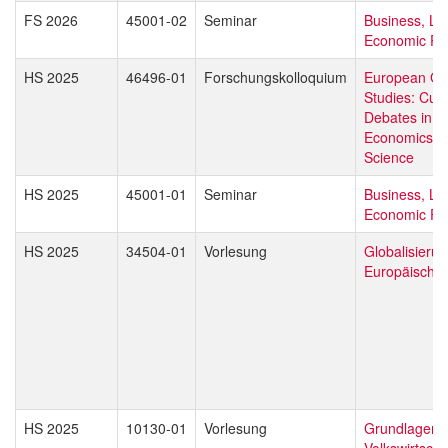
FS 2026
45001-02
Seminar
Business, La
Economic Pol
HS 2025
46496-01
Forschungskolloquium
European Gl
Studies: Curr
Debates in L
Economics & P
Science
HS 2025
45001-01
Seminar
Business, La
Economic Pol
HS 2025
34504-01
Vorlesung
Globalisieru
Europäische 
HS 2025
10130-01
Vorlesung
Grundlagen 
Volkswirtscha