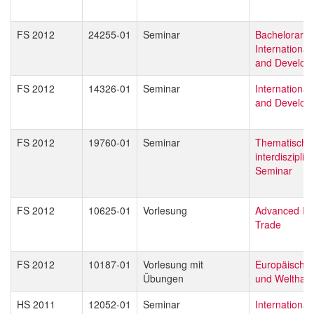
FS 2012
24255-01
Seminar
Bachelorarbei
Internationa
and Develop
FS 2012
14326-01
Seminar
Internationa
and Develop
FS 2012
19760-01
Seminar
Thematisch o
interdisziplin
Seminar
FS 2012
10625-01
Vorlesung
Advanced Int
Trade
FS 2012
10187-01
Vorlesung mit
Europäische 
Übungen
und Welthan
HS 2011
12052-01
Seminar
Internationa