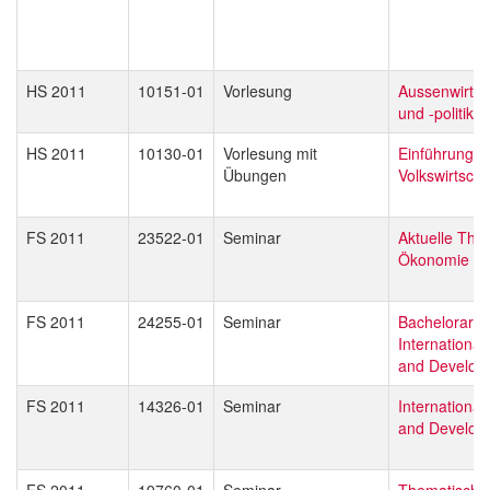
HS 2011
10151-01
Vorlesung
Aussenwirtsc
und -politik
HS 2011
10130-01
Vorlesung mit
Einführung in
Übungen
Volkswirtscha
FS 2011
23522-01
Seminar
Aktuelle The
Ökonomie
FS 2011
24255-01
Seminar
Bachelorarbei
Internationa
and Develop
FS 2011
14326-01
Seminar
Internationa
and Develop
FS 2011
19760-01
Seminar
Thematisch o