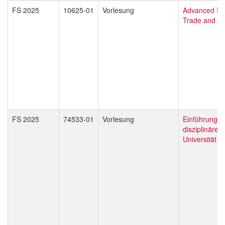
FS 2025
10625-01
Vorlesung
Advanced Int
Trade and Bu
FS 2025
74533-01
Vorlesung
Einführung in
disziplinäre V
Universität