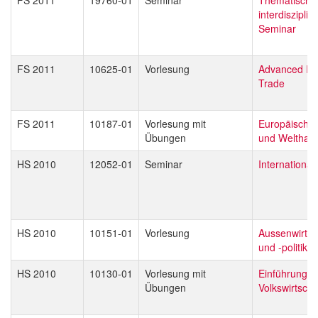
interdisziplin
Seminar
FS 2011
10625-01
Vorlesung
Advanced Int
Trade
FS 2011
10187-01
Vorlesung mit
Europäische 
Übungen
und Welthan
HS 2010
12052-01
Seminar
Internationa
HS 2010
10151-01
Vorlesung
Aussenwirtsc
und -politik
HS 2010
10130-01
Vorlesung mit
Einführung in
Übungen
Volkswirtscha