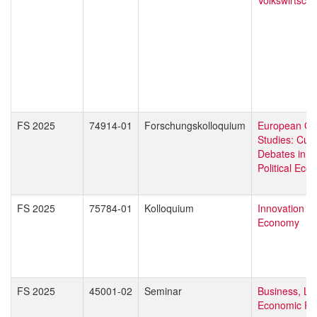
FS 2025
74914-01
Forschungskolloquium
European Gl
Studies: Curr
Debates in L
Political Eco
FS 2025
75784-01
Kolloquium
Innovation in
Economy
FS 2025
45001-02
Seminar
Business, La
Economic Pol