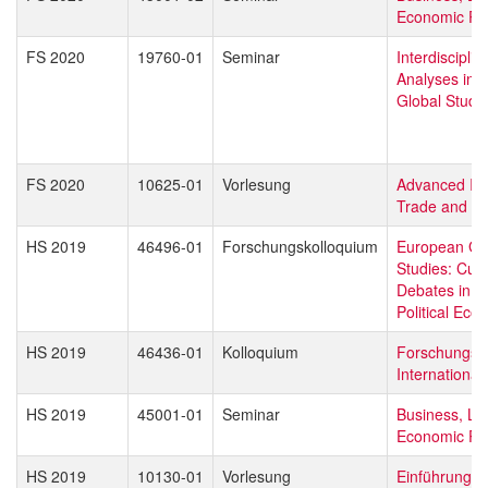
Economic Pol
FS 2020
19760-01
Seminar
Interdisciplin
Analyses in 
Global Studi
FS 2020
10625-01
Vorlesung
Advanced Int
Trade and Bu
HS 2019
46496-01
Forschungskolloquium
European Gl
Studies: Curr
Debates in L
Political Ec
HS 2019
46436-01
Kolloquium
Forschungsd
Internationa
HS 2019
45001-01
Seminar
Business, La
Economic Pol
HS 2019
10130-01
Vorlesung
Einführung in