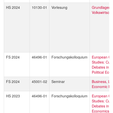
HS 2024
10130-01
Vorlesung
Grundlagen 
Volkswirtscha
FS 2024
46496-01
Forschungskolloquium
European Gl
Studies: Curr
Debates in L
Political Eco
FS 2024
45001-02
Seminar
Business, La
Economic Pol
HS 2023
46496-01
Forschungskolloquium
European Gl
Studies: Curr
Debates in L
Economics & P