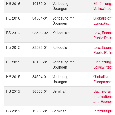
HS 2016
10130-01
Vorlesung mit
Einführung in
Übungen
Volkswirtscha
HS 2016
34504-01
Vorlesung mit
Globalisieru
Übungen
Europäische 
FS 2016
23526-02
Kolloquium
Law, Econom
Public Policy
HS 2015
23526-01
Kolloquium
Law, Econom
Public Policy
HS 2015
10130-01
Vorlesung mit
Einführung in
Übungen
Volkswirtscha
HS 2015
34504-01
Vorlesung mit
Globalisieru
Übungen
Europäische 
FS 2015
36555-01
Seminar
Bachelorarbei
International
and Economi
FS 2015
19760-01
Seminar
Interdisziplin