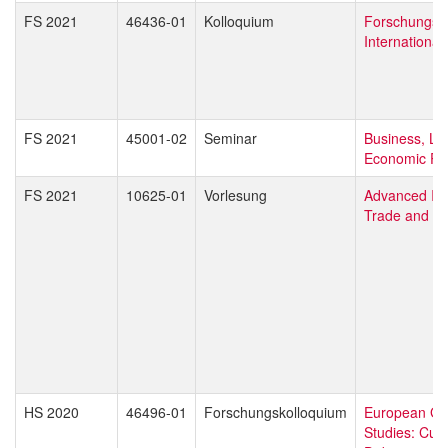
FS 2021
46436-01
Kolloquium
Forschungsd
Internationa
FS 2021
45001-02
Seminar
Business, La
Economic Pol
FS 2021
10625-01
Vorlesung
Advanced Int
Trade and Bu
HS 2020
46496-01
Forschungskolloquium
European Gl
Studies: Curr