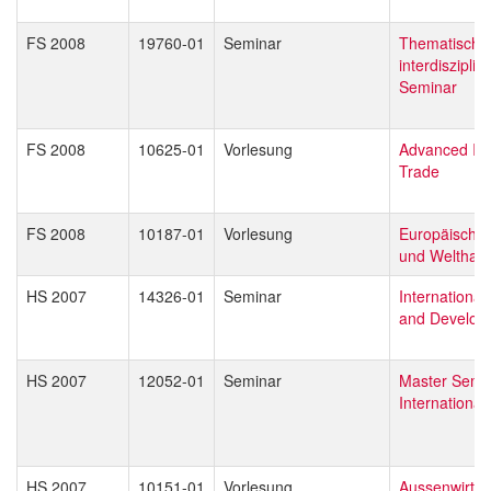
FS 2008
19760-01
Seminar
Thematisch o
interdisziplin
Seminar
FS 2008
10625-01
Vorlesung
Advanced Int
Trade
FS 2008
10187-01
Vorlesung
Europäische 
und Welthan
HS 2007
14326-01
Seminar
Internationa
and Develop
HS 2007
12052-01
Seminar
Master Semi
Internationa
HS 2007
10151-01
Vorlesung
Aussenwirtsc