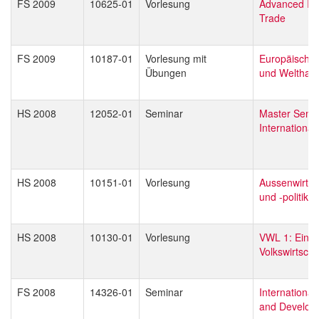
FS 2009
10625-01
Vorlesung
Advanced Int
Trade
FS 2009
10187-01
Vorlesung mit
Europäische 
Übungen
und Welthan
HS 2008
12052-01
Seminar
Master Semi
Internationa
HS 2008
10151-01
Vorlesung
Aussenwirtsc
und -politik
HS 2008
10130-01
Vorlesung
VWL 1: Einfü
Volkswirtscha
FS 2008
14326-01
Seminar
Internationa
and Develop