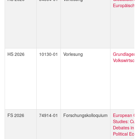
Europäische 
HS 2026
10130-01
Vorlesung
Grundlagen 
Volkswirtscha
FS 2026
74914-01
Forschungskolloquium
European Gl
Studies: Curr
Debates in L
Political Eco