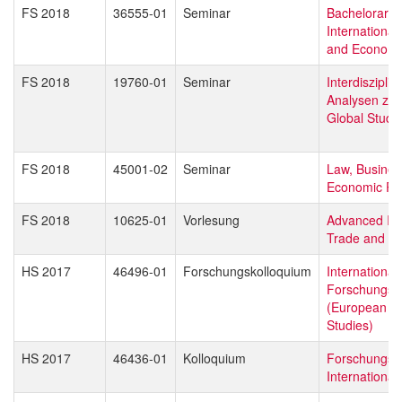
FS 2018
36555-01
Seminar
Bachelorarbei
International
and Economi
FS 2018
19760-01
Seminar
Interdisziplin
Analysen zu
Global Studi
FS 2018
45001-02
Seminar
Law, Busines
Economic Pol
FS 2018
10625-01
Vorlesung
Advanced Int
Trade and Bu
HS 2017
46496-01
Forschungskolloquium
Internationa
Forschungsd
(European Gl
Studies)
HS 2017
46436-01
Kolloquium
Forschungsd
Internationa