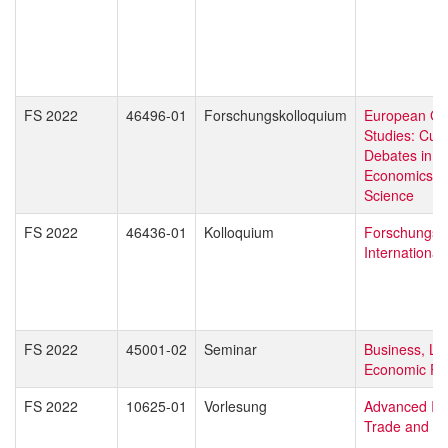
FS 2022
46496-01
Forschungskolloquium
European Gl
Studies: Curr
Debates in L
Economics & P
Science
FS 2022
46436-01
Kolloquium
Forschungsd
Internationa
FS 2022
45001-02
Seminar
Business, La
Economic Pol
FS 2022
10625-01
Vorlesung
Advanced Int
Trade and Bu