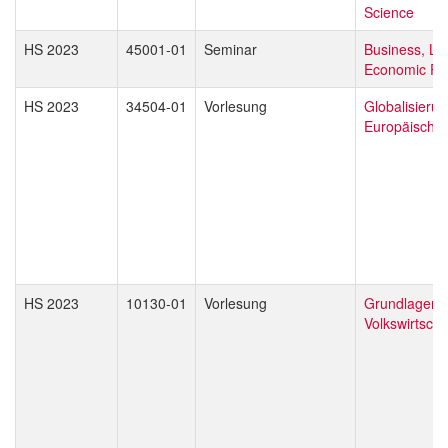
Science
HS 2023
45001-01
Seminar
Business, La
Economic Pol
HS 2023
34504-01
Vorlesung
Globalisieru
Europäische 
HS 2023
10130-01
Vorlesung
Grundlagen 
Volkswirtscha