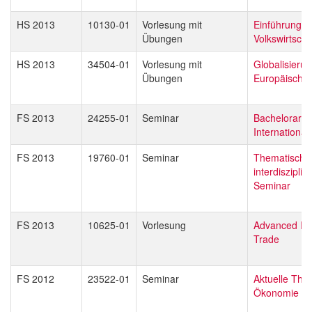
HS 2013
10130-01
Vorlesung mit
Einführung in
Übungen
Volkswirtscha
HS 2013
34504-01
Vorlesung mit
Globalisieru
Übungen
Europäische 
FS 2013
24255-01
Seminar
Bachelorarbei
Internationa
FS 2013
19760-01
Seminar
Thematisch o
interdisziplin
Seminar
FS 2013
10625-01
Vorlesung
Advanced Int
Trade
FS 2012
23522-01
Seminar
Aktuelle The
Ökonomie