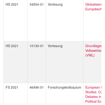
HS 2021
34504-01
Vorlesung
Globalisieru
Europäische 
HS 2021
10130-01
Vorlesung
Grundlagen 
Volkswirtscha
(VWL)
FS 2021
46496-01
Forschungskolloquium
European Gl
Studies: Curr
Debates in L
Political Ec