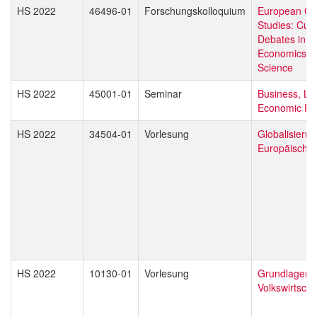
HS 2022
46496-01
Forschungskolloquium
European Gl
Studies: Curr
Debates in L
Economics & P
Science
HS 2022
45001-01
Seminar
Business, La
Economic Pol
HS 2022
34504-01
Vorlesung
Globalisieru
Europäische 
HS 2022
10130-01
Vorlesung
Grundlagen 
Volkswirtscha