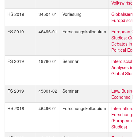
Volkswirtscha
HS 2019
34504-01
Vorlesung
Globalisieru
Europäische 
FS 2019
46496-01
Forschungskolloquium
European Gl
Studies: Curr
Debates in L
Political Ec
FS 2019
19760-01
Seminar
Interdisciplin
Analyses in 
Global Studi
FS 2019
45001-02
Seminar
Law, Busines
Economic Pol
HS 2018
46496-01
Forschungskolloquium
Internationa
Forschungsd
(European Gl
Studies)