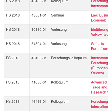
HS 2018
46436-01
Kolloquium
Forschungsd
Internationa
HS 2018
45001-01
Seminar
Law, Busines
Economic Pol
HS 2018
10130-01
Vorlesung
Einführung in
Volkswirtscha
HS 2018
34504-01
Vorlesung
Globalisieru
Europäische 
FS 2018
46496-01
Forschungskolloquium
Internationa
Forschungsd
(European Gl
Studies)
FS 2018
41056-01
Kolloquium
Advanced Int
Trade and Bu
Research Stu
FS 2018
46436-01
Kolloquium
Forschungsd
Internationa