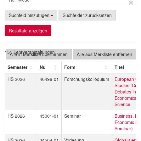
Suchfeld hinzufügen
Suchfelder zurücksetzen
Resultate anzeigen
151 Lehrveranstaltungen
Alle in Merkliste übernehmen
Alle aus Merkliste entfernen
Semester
Nr.
Form
Titel
HS 2026
46496-01
Forschungskolloquium
European Gl
Studies: Curr
Debates in L
Economics & P
Science
HS 2026
45001-01
Seminar
Business, La
Economic Pol
Seminar)
HS 2026
34504-01
Vorlesung
Globalisieru