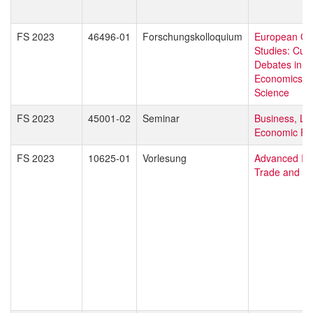
FS 2023
46496-01
Forschungskolloquium
European Gl
Studies: Curr
Debates in L
Economics & P
Science
FS 2023
45001-02
Seminar
Business, La
Economic Pol
FS 2023
10625-01
Vorlesung
Advanced Int
Trade and Bu