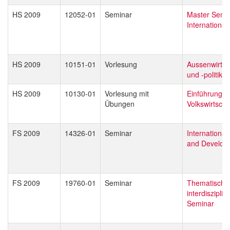
HS 2009
12052-01
Seminar
Master Semi
Internationa
HS 2009
10151-01
Vorlesung
Aussenwirtsc
und -politik
HS 2009
10130-01
Vorlesung mit
Einführung in
Übungen
Volkswirtscha
FS 2009
14326-01
Seminar
Internationa
and Develop
FS 2009
19760-01
Seminar
Thematisch o
interdisziplin
Seminar