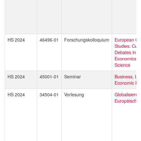
HS 2024
46496-01
Forschungskolloquium
European Gl
Studies: Curr
Debates in L
Economics & P
Science
HS 2024
45001-01
Seminar
Business, La
Economic Pol
HS 2024
34504-01
Vorlesung
Globalisieru
Europäische 