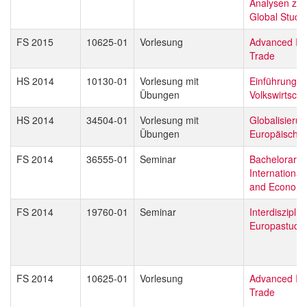
Analysen zu
Global Studi
FS 2015
10625-01
Vorlesung
Advanced Int
Trade
HS 2014
10130-01
Vorlesung mit
Einführung in
Übungen
Volkswirtscha
HS 2014
34504-01
Vorlesung mit
Globalisieru
Übungen
Europäische 
FS 2014
36555-01
Seminar
Bachelorarbei
International
and Economi
FS 2014
19760-01
Seminar
Interdisziplin
Europastudi
FS 2014
10625-01
Vorlesung
Advanced Int
Trade