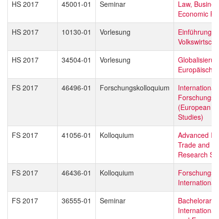
HS 2017
45001-01
Seminar
Law, Busines
Economic Pol
HS 2017
10130-01
Vorlesung
Einführung in
Volkswirtscha
HS 2017
34504-01
Vorlesung
Globalisieru
Europäische 
FS 2017
46496-01
Forschungskolloquium
Internationa
Forschungsd
(European Gl
Studies)
FS 2017
41056-01
Kolloquium
Advanced Int
Trade and Bu
Research Stu
FS 2017
46436-01
Kolloquium
Forschungsd
Internationa
FS 2017
36555-01
Seminar
Bachelorarbei
International