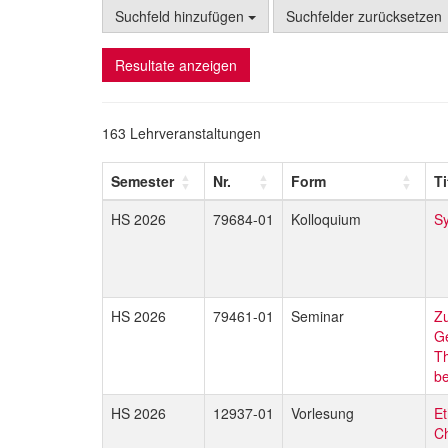
Suchfeld hinzufügen
Suchfelder zurücksetzen
Resultate anzeigen
163 Lehrveranstaltungen
Semester
Nr.
Form
Ti
HS 2026
79684-01
Kolloquium
Sy
HS 2026
79461-01
Seminar
Z
Ge
Th
be
HS 2026
12937-01
Vorlesung
Et
Ch