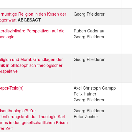
rnünftige Religion in den Krisen der
Georg Pfleiderer
egenwart
ABGESAGT
terdisziplinäre Perspektiven auf die
Ruben Cadonau
eologie
Georg Pfleiderer
ligion und Moral. Grundlagen der
Georg Pfleiderer
hik in philosophisch-theologischer
rspektive
rper-Teile(n)
Axel Christoph Gampp
Felix Hafner
Georg Pfleiderer
isentheologie?! Zur
Georg Pfleiderer
ientierungskraft der Theologie Karl
Peter Zocher
rths in den gesellschaftlichen Krisen
rer Zeit