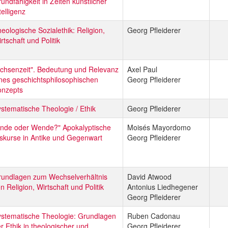
undfähigkeit in Zeiten künstlicher
telligenz
eologische Sozialethik: Religion,
Georg Pfleiderer
rtschaft und Politik
chsenzeit". Bedeutung und Relevanz
Axel Paul
nes geschichtsphilosophischen
Georg Pfleiderer
onzepts
stematische Theologie / Ethik
Georg Pfleiderer
Ende oder Wende?" Apokalyptische
Moisés Mayordomo
skurse in Antike und Gegenwart
Georg Pfleiderer
rundlagen zum Wechselverhältnis
David Atwood
n Religion, Wirtschaft und Politik
Antonius Liedhegener
Georg Pfleiderer
stematische Theologie: Grundlagen
Ruben Cadonau
r Ethik in theologischer und
Georg Pfleiderer