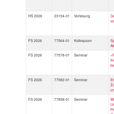
HS 2026
23154-01
Vorlesung
G
vo
FS 2026
77564-01
Kolloquium
Sy
Ak
FS 2026
77578-01
Seminar
«P
th
be
FS 2026
77582-01
Seminar
Et
Zu
un
FS 2026
77858-01
Seminar
Wa
Ur
Pe