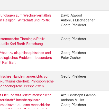
rundlagen zum Wechselverhältnis
David Atwood
n Religion, Wirtschaft und Politik
Antonius Liedhegener
Georg Pfleiderer
stematische Theologie/Ethik:
Georg Pfleiderer
tuelle Karl Barth-Forschung
räsenz» als philosophisches und
Georg Pfleiderer
eologisches Problem – besonders
Peter Zocher
i Karl Barth
hisches Handeln angesichts von
Georg Pfleiderer
kunftsunsicherheit. Philosophische
d theologische Perspektiven
s ist und was leistet menschliche
Axel Christoph Gampp
teilskraft? Interdisziplinäre
Andreas Müller
rspektiven auf eine menschliche
Georg Pfleiderer