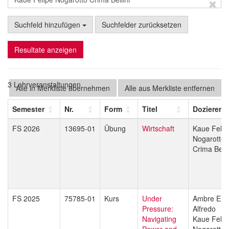
Suchfeld hinzufügen
Suchfelder zurücksetzen
Resultate anzeigen
3 Lehrveranstaltungen
Alle in Merkliste übernehmen
Alle aus Merkliste entfernen
Semester
Nr.
Form
Titel
Dozierend
FS 2026
13695-01
Übung
Wirtschaft
Kaue Felip
Nogarotto
Crima Belli
FS 2025
75785-01
Kurs
Under
Ambre Els
Pressure:
Alfredo
Navigating
Kaue Felip
Power and
Nogarotto