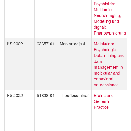
Psychiatrie:
Multiomics,
Neuroimaging,
Modeling und
digitale
Phänotypisierung
FS 2022
63657-01
Masterprojekt
Molekulare
Psychologie -
Data-mining and
data-
management in
molecular and
behavioral
neuroscience
FS 2022
51838-01
Theorieseminar
Brains and
Genes in
Practice