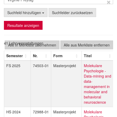
Suchfeld hinzufügen
Suchfelder zurücksetzen
Resultate anzeigen
41 Lehrveranstaltungen
Alle in Merkliste übernehmen
Alle aus Merkliste entfernen
Semester
Nr.
Form
Titel
FS 2025
74503-01
Masterprojekt
Molekulare
Psychologie -
Data-mining and
data-
management in
molecular and
behavioral
neuroscience
HS 2024
72988-01
Masterprojekt
Molekulare
Psychologie -