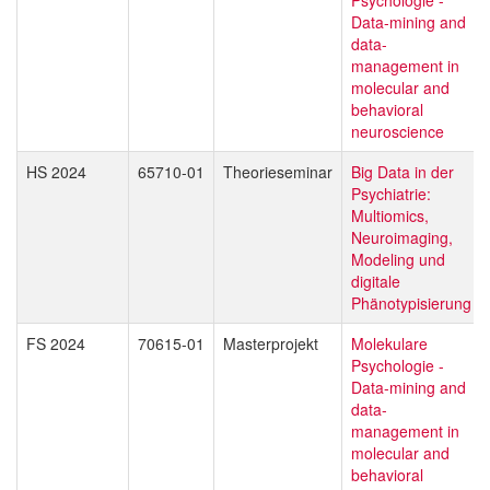
Data-mining and
data-
management in
molecular and
behavioral
neuroscience
HS 2024
65710-01
Theorieseminar
Big Data in der
Psychiatrie:
Multiomics,
Neuroimaging,
Modeling und
digitale
Phänotypisierung
FS 2024
70615-01
Masterprojekt
Molekulare
Psychologie -
Data-mining and
data-
management in
molecular and
behavioral