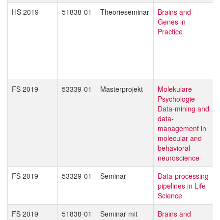
HS 2019
51838-01
Theorieseminar
Brains and
Genes in
Practice
FS 2019
53339-01
Masterprojekt
Molekulare
Psychologie -
Data-mining and
data-
management in
molecular and
behavioral
neuroscience
FS 2019
53329-01
Seminar
Data-processing
pipelines in Life
Science
FS 2019
51838-01
Seminar mit
Brains and