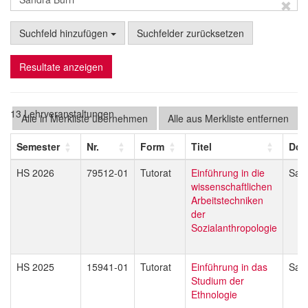
Suchfeld hinzufügen
Suchfelder zurücksetzen
Resultate anzeigen
13 Lehrveranstaltungen
Alle in Merkliste übernehmen
Alle aus Merkliste entfernen
Semester
Nr.
Form
Titel
Doz
HS 2026
79512-01
Tutorat
Einführung in die
Sand
wissenschaftlichen
Arbeitstechniken
der
Sozialanthropologie
HS 2025
15941-01
Tutorat
Einführung in das
Sand
Studium der
Ethnologie