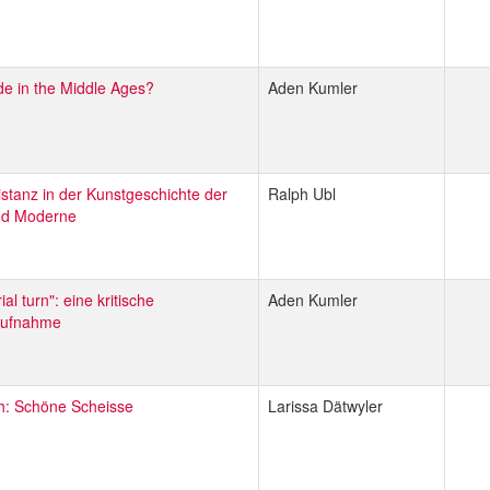
ride in the Middle Ages?
Aden Kumler
istanz in der Kunstgeschichte der
Ralph Ubl
nd Moderne
al turn": eine kritische
Aden Kumler
aufnahme
th: Schöne Scheisse
Larissa Dätwyler