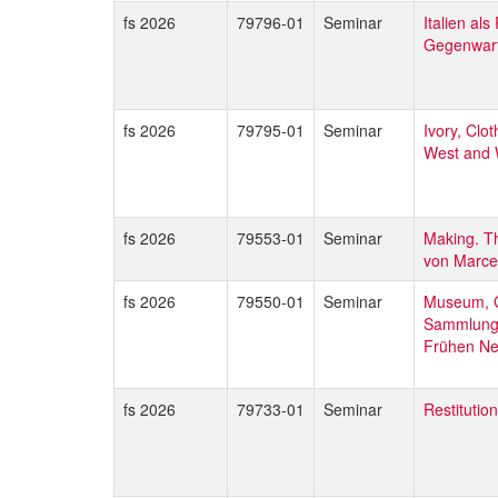
fs 2026
79796-01
Seminar
Italien al
Gegenwart
fs 2026
79795-01
Seminar
Ivory, Clo
West and 
fs 2026
79553-01
Seminar
Making. T
von Marce
fs 2026
79550-01
Seminar
Museum, G
Sammlungso
Frühen Ne
fs 2026
79733-01
Seminar
Restitution