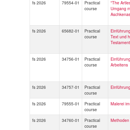
fs 2026
79554-01
Practical
"The Artle
course
Umgang mit
Aschkena
fs 2026
65682-01
Practical
Einführung
course
Text und he
Testament
fs 2026
34756-01
Practical
Einführung
course
Arbeitens
fs 2026
34757-01
Practical
Einführung
course
fs 2026
79555-01
Practical
Malerei i
course
fs 2026
34760-01
Practical
Methoden 
course