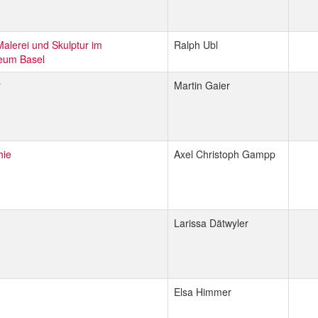
alerei und Skulptur im
Ralph Ubl
eum Basel
r
Martin Gaier
hie
Axel Christoph Gampp
Larissa Dätwyler
Elsa Himmer