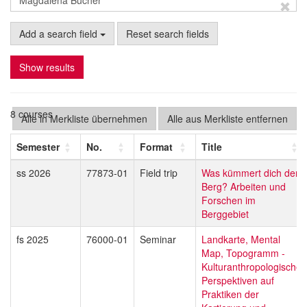
Add a search field
Reset search fields
Show results
8 courses
Alle in Merkliste übernehmen
Alle aus Merkliste entfernen
Semester
No.
Format
Title
ss 2026
77873-01
Field trip
Was kümmert dich der
Berg? Arbeiten und
Forschen im
Berggebiet
fs 2025
76000-01
Seminar
Landkarte, Mental
Map, Topogramm -
Kulturanthropologische
Perspektiven auf
Praktiken der