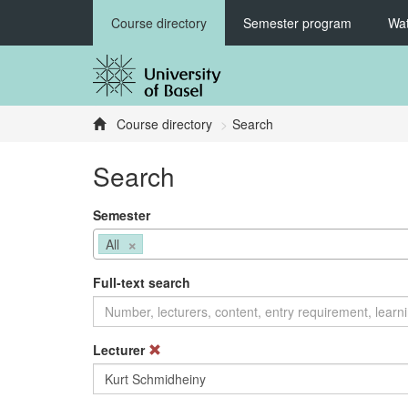
Course directory
Semester program
Wat
Course directory
Search
Search
Semester
×
All
Full-text search
Lecturer