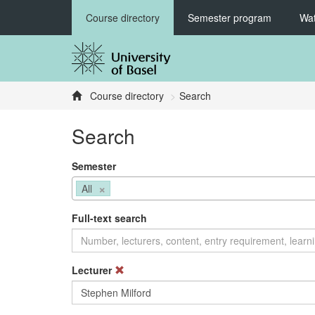
Course directory
Semester program
Wat
Course directory
Search
Search
Semester
×
All
Full-text search
Lecturer