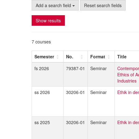
Add a search field
Reset search fields
Show results
7 courses
Semester
No.
Format
Title
fs 2026
79387-01
Seminar
Contempora
Ethics of 
Industries
ss 2026
30206-01
Seminar
Ethik in d
ss 2025
30206-01
Seminar
Ethik in d