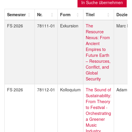
In Suche übernehmen
Semester
Nr.
Form
Titel
Dozier
FS 2026
78111-01
Exkursion
The
Marc Fr
Resource
Nexus: From
Ancient
Empires to
Future Earth
– Resources,
Conflict, and
Global
Security
FS 2026
78112-01
Kolloquium
The Sound of
Adam H
Sustainability:
From Theory
to Festival -
Orchestrating
a Greener
Music
Industry