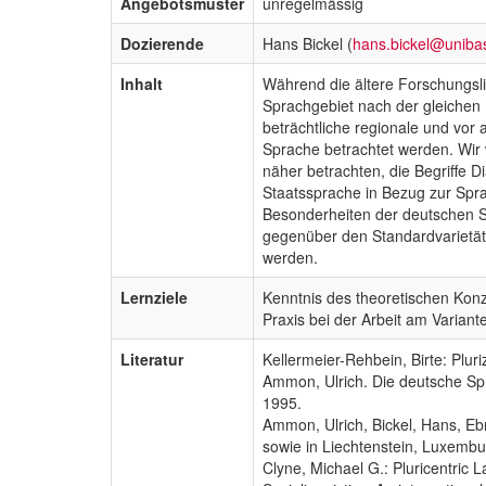
Angebotsmuster
unregelmässig
Dozierende
Hans Bickel (
hans.bickel@uniba
Inhalt
Während die ältere Forschungsli
Sprachgebiet nach der gleichen
beträchtliche regionale und vor 
Sprache betrachtet werden. Wir
näher betrachten, die Begriffe
Staatssprache in Bezug zur Spra
Besonderheiten der deutschen St
gegenüber den Standardvarietät
werden.
Lernziele
Kenntnis des theoretischen Konz
Praxis bei der Arbeit am Varian
Literatur
Kellermeier-Rehbein, Birte: Plur
Ammon, Ulrich. Die deutsche Spr
1995.
Ammon, Ulrich, Bickel, Hans, Eb
sowie in Liechtenstein, Luxembur
Clyne, Michael G.: Pluricentric L