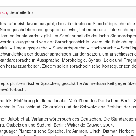
s.ch
, BeurteilerIn)
teratur meist davon ausgeht, dass die deutsche Standardsprache eine 
 Norm geschrieben und gesprochen wird, haben neuere Untersuchungen
allem nationale Varianz gibt. Im Seminar soll die deutsche Standardspr
 werden, ausgehend von der Sprachgeschichte, zuerst die Entstehung
 Dialekt – Umgangssprache – Standardsprache – Hochsprache – Schrift
chwirklichkeit der deutschsprachigen Länder setzen, um anschliessend
andardsprache in Aussprache, Morphologie, Syntax, Lexik und Pragmat
en herauszuarbeiten. Zudem sollen sprachpolitische Konsequenzen der
epts plurizentrischer Sprachen, geschärfte Aufmerksamkeit gegenüber S
tenwörterbuch.
izentrik: Einführung in die nationalen Varietäten des Deutschen. Berlin:
ache in Deutschland, Österreich und der Schweiz: das Problem der nati
ner, Jakob et al. Variantenwörterbuch des Deutschen. Die Standardspr
g, Ostbelgien und Südtirol. Berlin: Walter de Gruyter, 2004.
anguage/ Plurizentrische Sprache. In: Ammon, Ulrich, Dittmar, Norbert, M