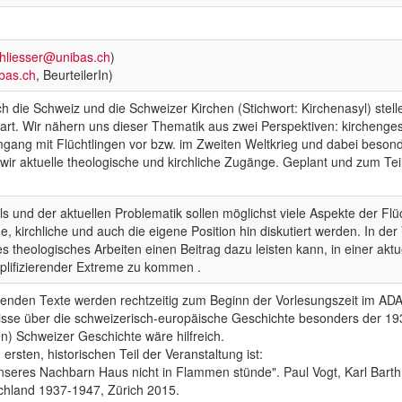
chliesser@unibas.ch
)
bas.ch
, BeurteilerIn)
uch die Schweiz und die Schweizer Kirchen (Stichwort: Kirchenasyl) st
. Wir nähern uns dieser Thematik aus zwei Perspektiven: kirchengesch
Umgang mit Flüchtlingen vor bzw. im Zweiten Weltkrieg und dabei bes
 wir aktuelle theologische und kirchliche Zugänge. Geplant und zum Te
ls und der aktuellen Problematik sollen möglichst viele Aspekte der Fl
he, kirchliche und auch die eigene Position hin diskutiert werden. In de
res theologisches Arbeiten einen Beitrag dazu leisten kann, in einer akt
mplifizierender Extreme zu kommen .
 lesenden Texte werden rechtzeitig zum Beginn der Vorlesungszeit im AD
isse über die schweizerisch-europäische Geschichte besonders der 19
ten) Schweizer Geschichte wäre hilfreich.
rsten, historischen Teil der Veranstaltung ist:
b unseres Nachbarn Haus nicht in Flammen stünde". Paul Vogt, Karl Bart
chland 1937-1947, Zürich 2015.