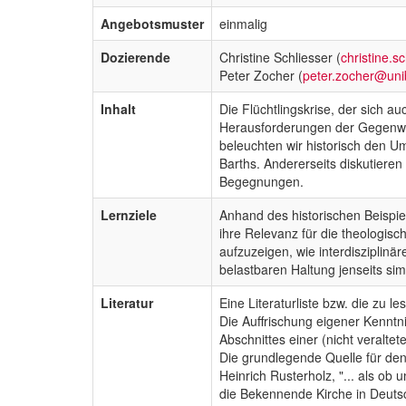
Angebotsmuster
einmalig
Dozierende
Christine Schliesser (
christine.s
Peter Zocher (
peter.zocher@uni
Inhalt
Die Flüchtlingskrise, der sich a
Herausforderungen der Gegenwart
beleuchten wir historisch den 
Barths. Andererseits diskutieren
Begegnungen.
Lernziele
Anhand des historischen Beispie
ihre Relevanz für die theologisc
aufzuzeigen, wie interdisziplinä
belastbaren Haltung jenseits si
Literatur
Eine Literaturliste bzw. die zu
Die Auffrischung eigener Kenntn
Abschnittes einer (nicht veralte
Die grundlegende Quelle für den e
Heinrich Rusterholz, "... als o
die Bekennende Kirche in Deuts