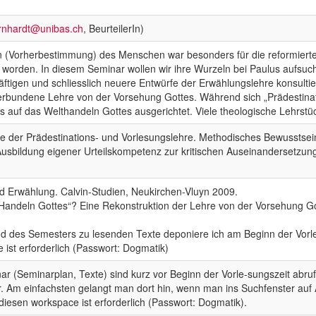
ernhardt@unibas.ch
, BeurteilerIn)
n (Vorherbestimmung) des Menschen war besonders für die reformierte T
worden. In diesem Seminar wollen wir ihre Wurzeln bei Paulus aufsuch
ftigen und schliesslich neuere Entwürfe der Erwählungslehre konsultie
 verbundene Lehre von der Vorsehung Gottes. Während sich „Prädestinati
s auf das Welthandeln Gottes ausgerichtet. Viele theologische Lehrs
fe der Prädestinations- und Vorlesungslehre. Methodisches Bewusstsei
 Ausbildung eigener Urteilskompetenz zur kritischen Auseinandersetzun
und Erwählung. Calvin-Studien, Neukirchen-Vluyn 2009.
„Handeln Gottes“? Eine Rekonstruktion der Lehre von der Vorsehung Go
d des Semesters zu lesenden Texte deponiere ich am Beginn der Vorl
ist erforderlich (Passwort: Dogmatik)
ar (Seminarplan, Texte) sind kurz vor Beginn der Vorle-sungszeit ab
 Am einfachsten gelangt man dort hin, wenn man ins Suchfenster auf 
diesen workspace ist erforderlich (Passwort: Dogmatik).