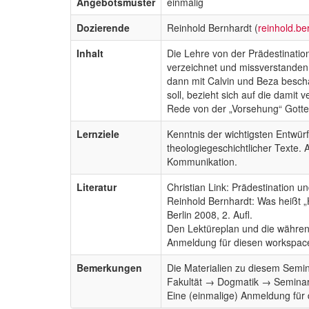
Angebotsmuster
einmalig
Dozierende
Reinhold Bernhardt (
reinhold.b
Inhalt
Die Lehre von der Prädestinatio
verzeichnet und missverstanden 
dann mit Calvin und Beza beschä
soll, bezieht sich auf die damit
Rede von der „Vorsehung“ Gotte
Lernziele
Kenntnis der wichtigsten Entwür
theologiegeschichtlicher Texte.
Kommunikation.
Literatur
Christian Link: Prädestination 
Reinhold Bernhardt: Was heißt 
Berlin 2008, 2. Aufl.
Den Lektüreplan und die währen
Anmeldung für diesen workspace 
Bemerkungen
Die Materialien zu diesem Semin
Fakultät → Dogmatik → Seminar.
Eine (einmalige) Anmeldung für 