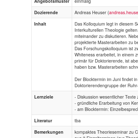
Angebotsmuster
einmalig
Dozierende
Andreas Heuser (
andreas.heus
Inhalt
Das Kolloquium legt in diesem S
Interkulturellen Theologie gelt
miteinander zu diskutieren. Neb
projektierte Masterarbeiten zu 
Das Forschungskolloquium ist zwe
Whiteness erarbeitet, in einem 
primär für Doktorierende, ist ab
haben bzw. Masterarbeiten schr
Der Blocktermin im Juni findet i
Doktorierendengruppe der Ruhr-Un
Lernziele
- Diskussion wesentlicher Texte 
- gründliche Erarbeitung von K
- am Blocktermin: Einzelbesprec
Literatur
tba
Bemerkungen
kompaktes Theorieseminar zu Cri
aus 3 Einzelterminen (zur Theo