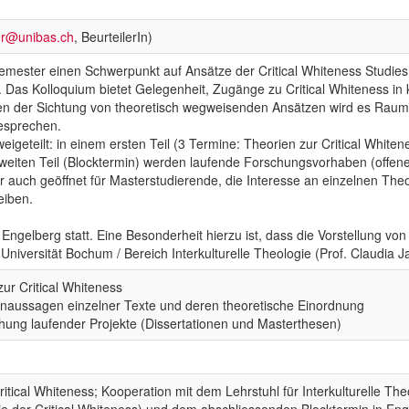
er@unibas.ch
, BeurteilerIn)
emester einen Schwerpunkt auf Ansätze der Critical Whiteness Studies, 
en. Das Kolloquium bietet Gelegenheit, Zugänge zu Critical Whiteness i
en der Sichtung von theoretisch wegweisenden Ansätzen wird es Raum 
besprechen.
igeteilt: in einem ersten Teil (3 Termine: Theorien zur Critical White
zweiten Teil (Blocktermin) werden laufende Forschungsvorhaben (offene
er auch geöffnet für Masterstudierende, die Interesse an einzelnen Theo
eiben.
n Engelberg statt. Eine Besonderheit hierzu ist, dass die Vorstellung 
iversität Bochum / Bereich Interkulturelle Theologie (Prof. Claudia J
zur Critical Whiteness
ernaussagen einzelner Texte und deren theoretische Einordnung
hung laufender Projekte (Dissertationen und Masterthesen)
tical Whiteness; Kooperation mit dem Lehrstuhl für Interkulturelle The
rie der Critical Whiteness) und dem abschliessenden Blocktermin in E