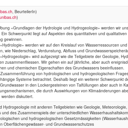
ibas.ch
, BeurteilerIn)
@unibas.ch
)
ung «Grundlagen der Hydrologie und Hydrogeologie» werden wir uns 
 Ein Schwerpunkt liegt auf Aspekten des quantitativen und qualitati
g gewinnen.
ydrologie» werden wir auf den Kreislauf von Wasserressourcen und v
, wie Niederschlag, Verdunstung, Abfluss und Grundwasserspeicherä
drogeologie» wird aufgezeigt wie die Teilgebiete der Geologie, Hydr
en zusammenfliessen. Wir gehen ein auf jährliche, aber auch ereignis
chen und chemischen Eigenschaften des Grundwassers beeinflussen.
die Zusammenführung von hydrologischen und hydrogeologischen Frage
ängige Systeme betrachtet. Deshalb liegt ein weiterer Schwerpunkt de
rundwasser in den Lockergesteinen von Talfüllungen aber auch in K
lungsmechanismen, die durch Auswirkungen von Klimaänderungen aber 
werden diskutiert.
Hydrogeologie mit anderen Teilgebieten wie Geologie, Meteorologie, 
nis und des Zusammenspiels der unterschiedlichen Wasserhaushaltsko
rologischen und hydrogeologischen Gesetzmässigkeiten (Wasserhaushalt
ngen Oberflächengewässer- und Grundwasserschutzes