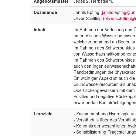
Angebotsmuster
Jedes 2. Herbstsem.
Dozierende
Jannis Epting (
jannis.epting@un
Oliver Schilling (
oliver.schilling
Inhalt
Im Rahmen der Vorlesung und Üb
unterirdischen Wasser befassen.
welche zunehmend an Bedeutun
Im Rahmen des Schwerpunktes «H
von Wasserhaushaltkomponenten
Im Rahmen des Schwerpunktes «Hy
auch den Ingenieurwissenschaft
Randbedinungen die physikalis
Ein wichtiger Aspekt ist auch 
Grundwasserresourcen als unabh
Oberflächengewässern mit dem G
Positive und negative Rückkopp
erwartenden Beeinträchtigungen 
Lernziele
- Zusammenhang Hydrologie und 
- Verständnis über das Verhält
- Kenntnis der wesentlichen hyd
- Sensibilisierung Fragestellu