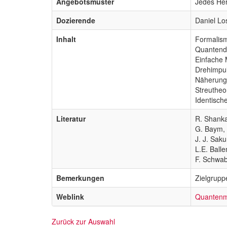
Angebotsmuster
Jedes He
Dozierende
Daniel Lo
Inhalt
Formalis
Quantend
Einfache 
Drehimpul
Näherun
Streutheo
Identisch
Literatur
R. Shanka
G. Baym,
J. J. Sak
L.E. Ball
F. Schwa
Bemerkungen
Zielgrupp
Weblink
Quantenm
Zurück zur Auswahl