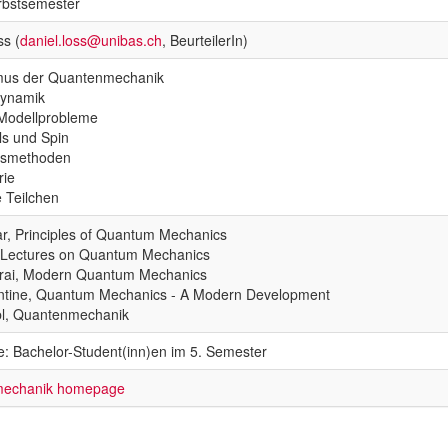
rbstsemester
ss (
daniel.loss@unibas.ch
, BeurteilerIn)
mus der Quantenmechanik
ynamik
Modellprobleme
s und Spin
gsmethoden
rie
e Teilchen
r, Principles of Quantum Mechanics
 Lectures on Quantum Mechanics
urai, Modern Quantum Mechanics
entine, Quantum Mechanics - A Modern Development
bl, Quantenmechanik
e: Bachelor-Student(inn)en im 5. Semester
echanik homepage