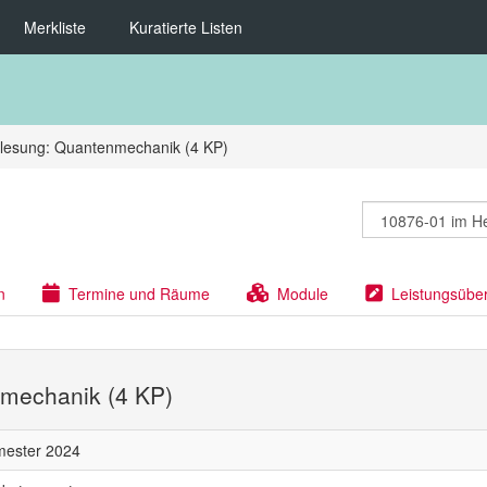
Merkliste
Kuratierte Listen
rlesung: Quantenmechanik (4 KP)
n
Termine und Räume
Module
Leistungsübe
nmechanik (4 KP)
mester 2024