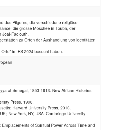
nd des Pilgerns, die verschiedene religiöse
sance, die grosse Moschee in Touba, der
n Joal-Fadiouth.
lgerstätten zu Orten der Aushandlung von ldentitäten
ge Orte" im FS 2024 besucht haben.
uropean
yya of Senegal, 1853-1913. New African Histories
rsity Press, 1998.
etts: Harvard University Press, 2016.
, UK ; New York, NY, USA: Cambridge University
es: Emplacements of Spiritual Power Across Time and