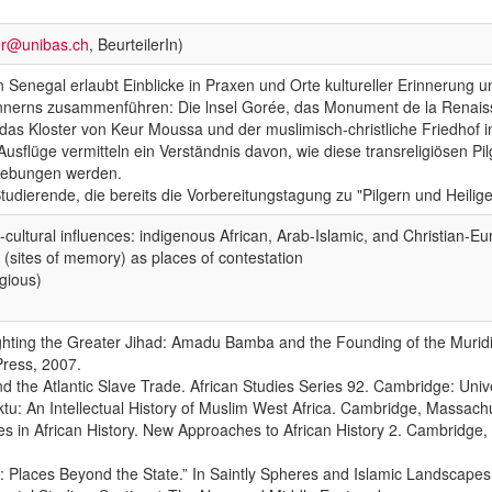
er@unibas.ch
, BeurteilerIn)
 Senegal erlaubt Einblicke in Praxen und Orte kultureller Erinnerung u
nnerns zusammenführen: Die lnsel Gorée, das Monument de la Renais
as Kloster von Keur Moussa und der muslimisch-christliche Friedhof i
usflüge vermitteln ein Verständnis davon, wie diese transreligiösen Pi
gebungen werden.
Studierende, die bereits die Vorbereitungstagung zu "Pilgern und Heili
o-cultural influences: indigenous African, Arab-Islamic, and Christian-E
e (sites of memory) as places of contestation
igious)
hting the Greater Jihad: Amadu Bamba and the Founding of the Muridi
Press, 2007.
 the Atlantic Slave Trade. African Studies Series 92. Cambridge: Unive
 An Intellectual History of Muslim West Africa. Cambridge, Massachus
es in African History. New Approaches to African History 2. Cambridge
ies: Places Beyond the State.” In Saintly Spheres and Islamic Landscap