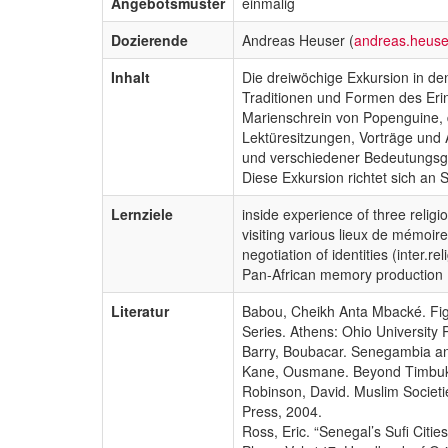
Angebotsmuster
einmalig
Dozierende
Andreas Heuser (
andreas.heus
Inhalt
Die dreiwöchige Exkursion in den
Traditionen und Formen des Eri
Marienschrein von Popenguine, d
Lektüresitzungen, Vorträge und A
und verschiedener Bedeutungs
Diese Exkursion richtet sich an 
Lernziele
inside experience of three religi
visiting various lieux de mémoir
negotiation of identities (inter.rel
Pan-African memory production
Literatur
Babou, Cheikh Anta Mbacké. Fig
Series. Athens: Ohio University 
Barry, Boubacar. Senegambia and
Kane, Ousmane. Beyond Timbuktu:
Robinson, David. Muslim Societi
Press, 2004.
Ross, Eric. “Senegal’s Sufi Cit