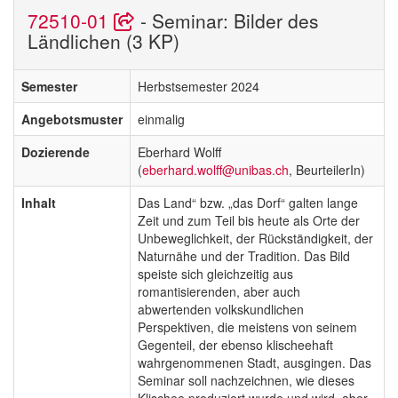
72510-01
- Seminar: Bilder des
Ländlichen (3 KP)
Semester
Herbstsemester 2024
Angebotsmuster
einmalig
Dozierende
Eberhard Wolff
(
eberhard.wolff@unibas.ch
, BeurteilerIn)
Inhalt
Das Land“ bzw. „das Dorf“ galten lange
Zeit und zum Teil bis heute als Orte der
Unbeweglichkeit, der Rückständigkeit, der
Naturnähe und der Tradition. Das Bild
speiste sich gleichzeitig aus
romantisierenden, aber auch
abwertenden volkskundlichen
Perspektiven, die meistens von seinem
Gegenteil, der ebenso klischeehaft
wahrgenommenen Stadt, ausgingen. Das
Seminar soll nachzeichnen, wie dieses
Klischee produziert wurde und wird, aber