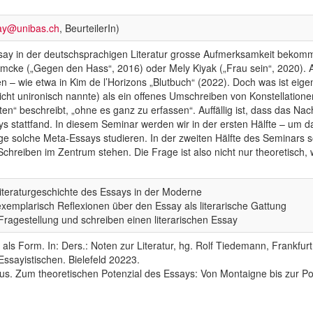
gay@unibas.ch
, BeurteilerIn)
ssay in der deutschsprachigen Literatur grosse Aufmerksamkeit bekomme
Emcke („Gegen den Hass“, 2016) oder Mely Kiyak („Frau sein“, 2020). A
n – wie etwa in Kim de l’Horizons „Blutbuch“ (2022). Doch was ist eig
cht unironisch nannte) als ein offenes Umschreiben von Konstellationen,
ten“ beschreibt, „ohne es ganz zu erfassen“. Auffällig ist, dass das N
ays stattfand. In diesem Seminar werden wir in der ersten Hälfte – um 
ge solche Meta-Essays studieren. In der zweiten Hälfte des Seminars so
chreiben im Zentrum stehen. Die Frage ist also nicht nur theoretisch,
iteraturgeschichte des Essays in der Moderne
exemplarisch Reflexionen über den Essay als literarische Gattung
Fragestellung und schreiben einen literarischen Essay
als Form. In: Ders.: Noten zur Literatur, hg. Rolf Tiedemann, Frankfu
Essayistischen. Bielefeld 20223.
mus. Zum theoretischen Potenzial des Essays: Von Montaigne bis zur 