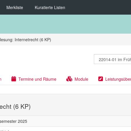
Merkliste
Kuratierte Listen
lesung: Internetrecht (6 KP)
n
Termine und Räume
Module
Leistungsübe
recht (6 KP)
rsemester 2025