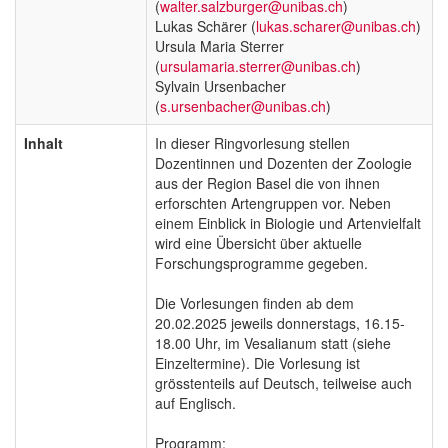
(
walter.salzburger@unibas.ch
)
Lukas Schärer (
lukas.scharer@unibas.ch
)
Ursula Maria Sterrer
(
ursulamaria.sterrer@unibas.ch
)
Sylvain Ursenbacher
(
s.ursenbacher@unibas.ch
)
Inhalt
In dieser Ringvorlesung stellen
Dozentinnen und Dozenten der Zoologie
aus der Region Basel die von ihnen
erforschten Artengruppen vor. Neben
einem Einblick in Biologie und Artenvielfalt
wird eine Übersicht über aktuelle
Forschungsprogramme gegeben.
Die Vorlesungen finden ab dem
20.02.2025 jeweils donnerstags, 16.15-
18.00 Uhr, im Vesalianum statt (siehe
Einzeltermine). Die Vorlesung ist
grösstenteils auf Deutsch, teilweise auch
auf Englisch.
Programm: