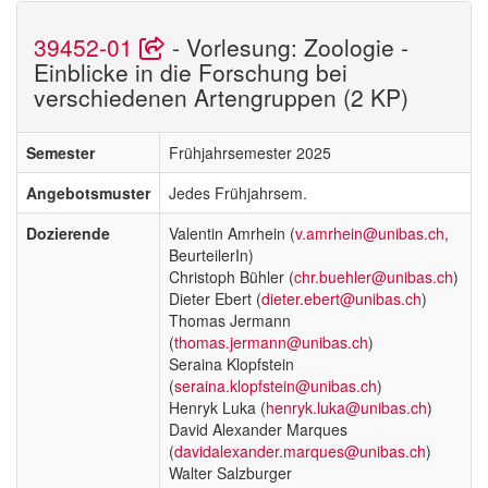
39452-01
- Vorlesung: Zoologie -
Einblicke in die Forschung bei
verschiedenen Artengruppen (2 KP)
Semester
Frühjahrsemester 2025
Angebotsmuster
Jedes Frühjahrsem.
Dozierende
Valentin Amrhein (
v.amrhein@unibas.ch
,
BeurteilerIn)
Christoph Bühler (
chr.buehler@unibas.ch
)
Dieter Ebert (
dieter.ebert@unibas.ch
)
Thomas Jermann
(
thomas.jermann@unibas.ch
)
Seraina Klopfstein
(
seraina.klopfstein@unibas.ch
)
Henryk Luka (
henryk.luka@unibas.ch
)
David Alexander Marques
(
davidalexander.marques@unibas.ch
)
Walter Salzburger