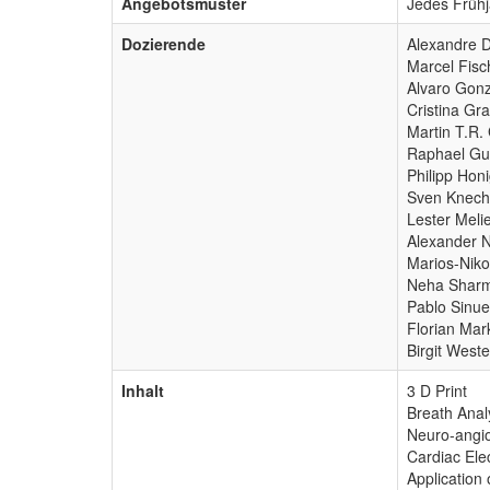
Angebotsmuster
Jedes Früh
Dozierende
Alexandre D
Marcel Fisc
Alvaro Gonz
Cristina Gra
Martin T.R.
Raphael Gu
Philipp Hon
Sven Knecht
Lester Melie
Alexander N
Marios-Niko
Neha Sharm
Pablo Sinue
Florian Mar
Birgit West
Inhalt
3 D Print
Breath Anal
Neuro-angio
Cardiac Ele
Application 