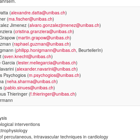
jahrsem.
atta (
alexandre.datta@unibas.ch
)
her (
ma.fischer@unibas.ch
)
alez Jimenez (
alvaro.gonzalezjimenez@unibas.ch
)
nziera (
cristina.granziera@unibas.ch
)
 Grapow (
martin.grapow@unibas.ch
)
zman (
raphael.guzman@unibas.ch
)
igmann (
philipp.honigmann@unibas.ch
, BeurteilerIn)
 (
sven.knecht@unibas.ch
)
 Garcia (
lester.meliegarcia@unibas.ch
)
avarini (
alexander.navarini@unibas.ch
)
s Psychogios (
m.psychogios@unibas.ch
)
a (
neha.sharma@unibas.ch
)
s (
pablo.sinues@unibas.ch
)
kus Thieringer (
f.thieringer@unibas.ch
)
ermann
ysis
logical interventions
ctrophysiology
of percutaneous, intravascular techniques in cardiology