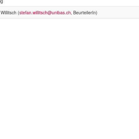
ig
Willitsch (
stefan.willitsch@unibas.ch
, BeurteilerIn)