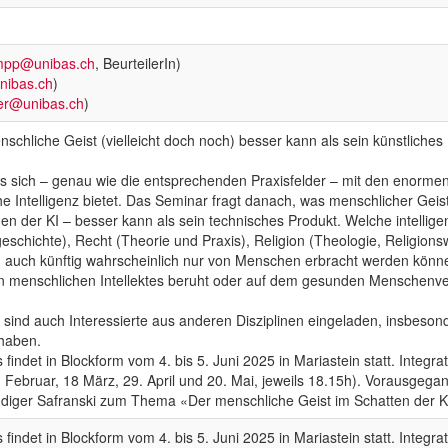
mpp@unibas.ch
, BeurteilerIn)
nibas.ch
)
rer@unibas.ch
)
nschliche Geist (vielleicht doch noch) besser kann als sein künstliches
s sich – genau wie die entsprechenden Praxisfelder – mit den enor
e Intelligenz bietet. Das Seminar fragt danach, was menschlicher Geist 
n der KI – besser kann als sein technisches Produkt. Welche intellige
geschichte), Recht (Theorie und Praxis), Religion (Theologie, Religion
n auch künftig wahrscheinlich nur von Menschen erbracht werden können
n menschlichen Intellektes beruht oder auf dem gesunden Menschenve
sind auch Interessierte aus anderen Disziplinen eingeladen, insbeson
haben.
 findet in Blockform vom 4. bis 5. Juni 2025 in Mariastein statt. Integr
Februar, 18 März, 29. April und 20. Mai, jeweils 18.15h). Vorausgegang
diger Safranski zum Thema «Der menschliche Geist im Schatten der K
 findet in Blockform vom 4. bis 5. Juni 2025 in Mariastein statt. Integr