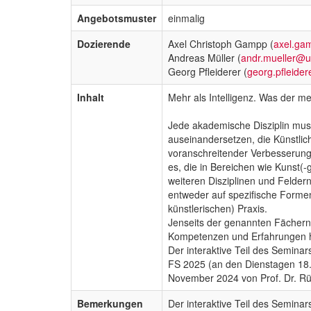
Angebotsmuster
einmalig
Dozierende
Axel Christoph Gampp (
axel.ga
Andreas Müller (
andr.mueller@u
Georg Pfleiderer (
georg.pfleide
Inhalt
Mehr als Intelligenz. Was der me
Jede akademische Disziplin mus
auseinandersetzen, die Künstlich
voranschreitender Verbesserunge
es, die in Bereichen wie Kunst(-
weiteren Disziplinen und Felder
entweder auf spezifische Forme
künstlerischen) Praxis.
Jenseits der genannten Fächern 
Kompetenzen und Erfahrungen 
Der interaktive Teil des Seminars
FS 2025 (an den Dienstagen 18. 
November 2024 von Prof. Dr. Rü
Bemerkungen
Der interaktive Teil des Seminars