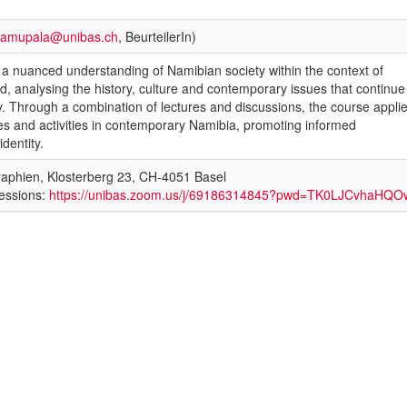
namupala@unibas.ch
, BeurteilerIn)
a nuanced understanding of Namibian society within the context of
d, analysing the history, culture and contemporary issues that continue
y. Through a combination of lectures and discussions, the course appli
ues and activities in contemporary Namibia, promoting informed
dentity.
graphien, Klosterberg 23, CH-4051 Basel
sessions:
https://unibas.zoom.us/j/69186314845?pwd=TK0LJCvhaH