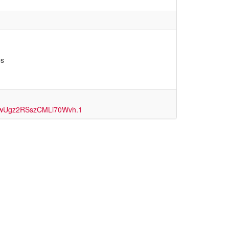
es
QOwUgz2RSszCMLi70Wvh.1