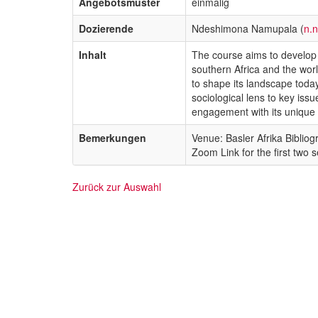
Angebotsmuster
einmalig
Dozierende
Ndeshimona Namupala (
n.
Inhalt
The course aims to develop 
southern Africa and the worl
to shape its landscape toda
sociological lens to key iss
engagement with its unique i
Bemerkungen
Venue: Basler Afrika Biblio
Zoom Link for the first two 
Zurück zur Auswahl