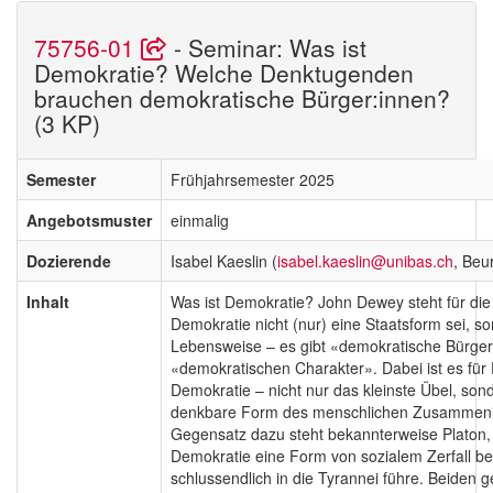
75756-01
- Seminar: Was ist
Demokratie? Welche Denktugenden
brauchen demokratische Bürger:innen?
(3 KP)
Semester
Frühjahrsemester 2025
Angebotsmuster
einmalig
Dozierende
Isabel Kaeslin (
isabel.kaeslin@unibas.ch
, Beur
Inhalt
Was ist Demokratie? John Dewey steht für die
Demokratie nicht (nur) eine Staatsform sei, s
Lebensweise – es gibt «demokratische Bürger
«demokratischen Charakter». Dabei ist es für
Demokratie – nicht nur das kleinste Übel, son
denkbare Form des menschlichen Zusammenl
Gegensatz dazu steht bekannterweise Platon,
Demokratie eine Form von sozialem Zerfall be
schlussendlich in die Tyrannei führe. Beiden 