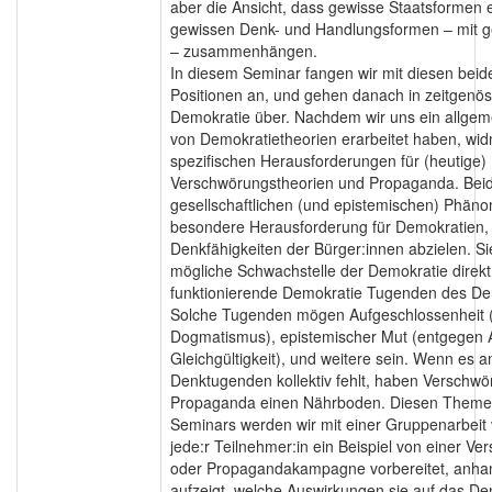
aber die Ansicht, dass gewisse Staatsformen e
gewissen Denk- und Handlungsformen – mit g
– zusammenhängen.
In diesem Seminar fangen wir mit diesen beid
Positionen an, und gehen danach in zeitgenö
Demokratie über. Nachdem wir uns ein allgem
von Demokratietheorien erarbeitet haben, wi
spezifischen Herausforderungen für (heutige)
Verschwörungstheorien und Propaganda. Beid
gesellschaftlichen (und epistemischen) Phäno
besondere Herausforderung für Demokratien, w
Denkfähigkeiten der Bürger:innen abzielen. Si
mögliche Schwachstelle der Demokratie direkt
funktionierende Demokratie Tugenden des De
Solche Tugenden mögen Aufgeschlossenheit 
Dogmatismus), epistemischer Mut (entgegen 
Gleichgültigkeit), und weitere sein. Wenn es a
Denktugenden kollektiv fehlt, haben Verschw
Propaganda einen Nährboden. Diesen Theme
Seminars werden wir mit einer Gruppenarbeit v
jede:r Teilnehmer:in ein Beispiel von einer V
oder Propagandakampagne vorbereitet, anhan
aufzeigt, welche Auswirkungen sie auf das D