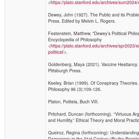
<
https://plato.stanford.edu/archives/sum2024
Dewey, John (1927). The Public and its Probl
Press. Edited by Melvin L. Rogers.
Festenstein, Matthew, "Dewey’s Political Phil
Encyclopedia of Philosophy
<
https://plato.stanford.edu/archives/spr2023/
political/
>.
Goldenberg, Maya (2021). Vaccine Hesitancy. 
Pittsburgh Press.
Keeley, Brian (1999). Of Conspiracy Theories.
Philosophy 96 (3):109-126.
Platon, Politeia, Buch VIII.
Pritchard, Duncan (forthcoming). “Virtuous Arg
and Humility.” Ethical Theory and Moral Practi
Queiroz, Regina (forthcoming): Understanding
Democracy in the 21st Century “By the People