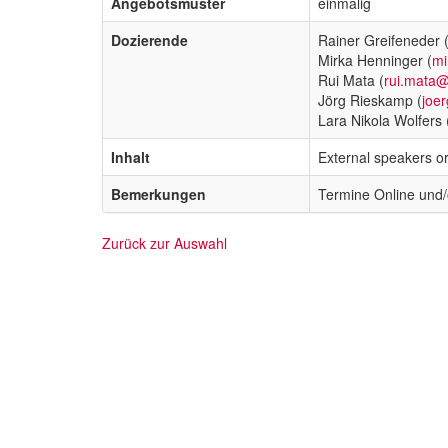
Angebotsmuster
einmalig
Dozierende
Rainer Greifeneder 
Mirka Henninger (
mi
Rui Mata (
rui.mata@
Jörg Rieskamp (
joe
Lara Nikola Wolfers 
Inhalt
External speakers or
Bemerkungen
Termine Online und/
Zurück zur Auswahl