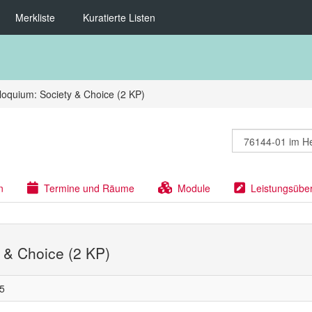
Merkliste
Kuratierte Listen
loquium: Society & Choice (2 KP)
n
Termine und Räume
Module
Leistungsübe
y & Choice (2 KP)
5