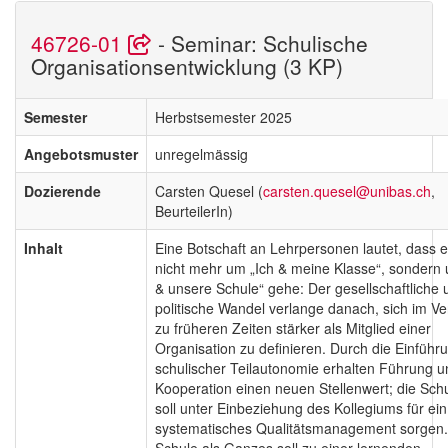
46726-01
- Seminar: Schulische
Organisationsentwicklung (3 KP)
Semester
Herbstsemester 2025
Angebotsmuster
unregelmässig
Dozierende
Carsten Quesel (
carsten.quesel@unibas.ch
,
BeurteilerIn)
Inhalt
Eine Botschaft an Lehrpersonen lautet, dass 
nicht mehr um „Ich & meine Klasse“, sondern
& unsere Schule“ gehe: Der gesellschaftliche 
politische Wandel verlange danach, sich im Ve
zu früheren Zeiten stärker als Mitglied einer
Organisation zu definieren. Durch die Einführ
schulischer Teilautonomie erhalten Führung u
Kooperation einen neuen Stellenwert; die Schu
soll unter Einbeziehung des Kollegiums für ein
systematisches Qualitätsmanagement sorgen.
Schule als Ganzes soll zu einer lernenden