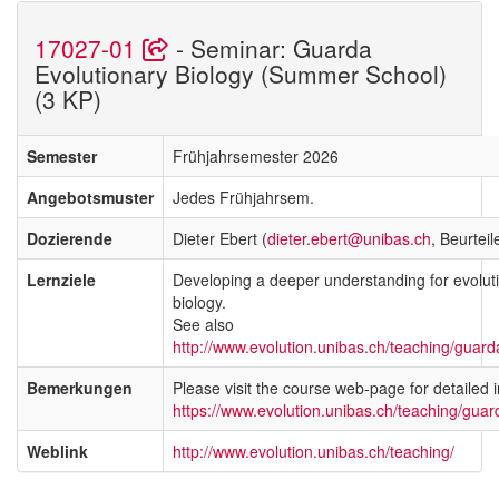
17027-01
- Seminar: Guarda
Evolutionary Biology (Summer School)
(3 KP)
Semester
Frühjahrsemester 2026
Angebotsmuster
Jedes Frühjahrsem.
Dozierende
Dieter Ebert (
dieter.ebert@unibas.ch
, Beurteil
Lernziele
Developing a deeper understanding for evolut
biology.
See also
http://www.evolution.unibas.ch/teaching/guard
Bemerkungen
Please visit the course web-page for detailed 
https://www.evolution.unibas.ch/teaching/guar
Weblink
http://www.evolution.unibas.ch/teaching/