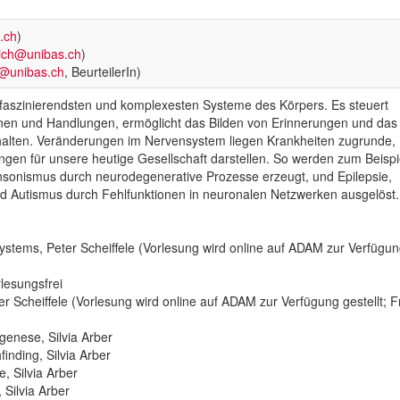
.ch
)
drich@unibas.ch
)
le@unibas.ch
, BeurteilerIn)
 faszinierendsten und komplexesten Systeme des Körpers. Es steuert
n und Handlungen, ermöglicht das Bilden von Erinnerungen und das
rhalten. Veränderungen im Nervensystem liegen Krankheiten zugrunde,
gen für unsere heutige Gesellschaft darstellen. So werden zum Beispi
insonismus durch neurodegenerative Prozesse erzeugt, und Epilepsie,
d Autismus durch Fehlfunktionen in neuronalen Netzwerken ausgelöst.
tems, Peter Scheiffele (Vorlesung wird online auf ADAM zur Verfügung g
lesungsfrei
 Scheiffele (Vorlesung wird online auf ADAM zur Verfügung gestellt; Fr
enese, Silvia Arber
nding, Silvia Arber
, Silvia Arber
Silvia Arber