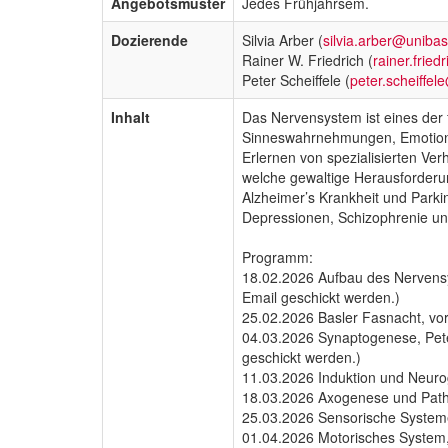
Angebotsmuster
Jedes Frühjahrsem.
Dozierende
Silvia Arber (
silvia.arber@unibas
Rainer W. Friedrich (
rainer.frie
Peter Scheiffele (
peter.scheiffe
Inhalt
Das Nervensystem ist eines der
Sinneswahrnehmungen, Emotione
Erlernen von spezialisierten Ve
welche gewaltige Herausforderun
Alzheimer’s Krankheit und Park
Depressionen, Schizophrenie un
Programm:
18.02.2026 Aufbau des Nervensys
Email geschickt werden.)
25.02.2026 Basler Fasnacht, vor
04.03.2026 Synaptogenese, Peter
geschickt werden.)
11.03.2026 Induktion und Neurog
18.03.2026 Axogenese und Pathfi
25.03.2026 Sensorische Systeme
01.04.2026 Motorisches System, 