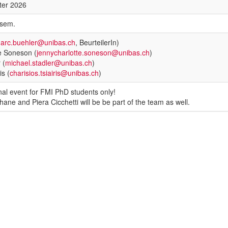
ter 2026
rsem.
arc.buehler@unibas.ch
, BeurteilerIn)
e Soneson (
jennycharlotte.soneson@unibas.ch
)
 (
michael.stadler@unibas.ch
)
is (
charisios.tsiairis@unibas.ch
)
rnal event for FMI PhD students only!
ane and Piera Cicchetti will be be part of the team as well.