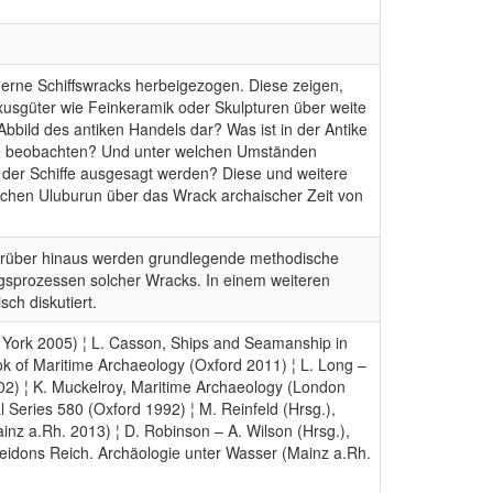
gerne Schiffswracks herbeigezogen. Diese zeigen,
xusgüter wie Feinkeramik oder Skulpturen über weite
Abbild des antiken Handels dar? Was ist in der Antike
rte beobachten? Und unter welchen Umständen
 der Schiffe ausgesagt werden? Diese und weitere
ichen Uluburun über das Wrack archaischer Zeit von
 Darüber hinaus werden grundlegende methodische
ungsprozessen solcher Wracks. In einem weiteren
ch diskutiert.
w York 2005) ¦ L. Casson, Ships and Seamanship in
k of Maritime Archaeology (Oxford 2011) ¦ L. Long –
002) ¦ K. Muckelroy, Maritime Archaeology (London
 Series 580 (Oxford 1992) ¦ M. Reinfeld (Hrsg.),
nz a.Rh. 2013) ¦ D. Robinson – A. Wilson (Hrsg.),
seidons Reich. Archäologie unter Wasser (Mainz a.Rh.