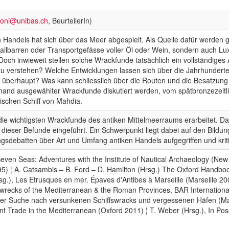
zoni@unibas.ch
, BeurteilerIn)
n Handels hat sich über das Meer abgespielt. Als Quelle dafür werden 
tallbarren oder Transportgefässe voller Öl oder Wein, sondern auch Lu
Doch inwieweit stellen solche Wrackfunde tatsächlich ein vollständiges 
 zu verstehen? Welche Entwicklungen lassen sich über die Jahrhunde
 überhaupt? Was kann schliesslich über die Routen und die Besatzung
hand ausgewählter Wrackfunde diskutiert werden, vom spätbronzezeitl
ischen Schiff von Mahdia.
 die wichtigsten Wrackfunde des antiken Mittelmeerraums erarbeitet.
n dieser Befunde eingeführt. Ein Schwerpunkt liegt dabei auf den Bild
gsdebatten über Art und Umfang antiken Handels aufgegriffen und kritis
Seven Seas: Adventures with the Institute of Nautical Archaeology (Ne
95) ¦ A. Catsambis – B. Ford – D. Hamilton (Hrsg.) The Oxford Handboo
sg.), Les Etrusques en mer. Épaves d'Antibes à Marseille (Marseille 2
pwrecks of the Mediterranean & the Roman Provinces, BAR International
der Suche nach versunkenen Schiffswracks und vergessenen Häfen (Mai
t Trade in the Mediterranean (Oxford 2011) ¦ T. Weber (Hrsg.), In Po