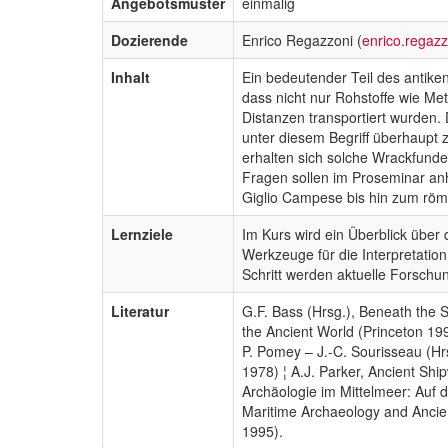
Angebotsmuster
einmalig
Dozierende
Enrico Regazzoni (
enrico.regaz
Inhalt
Ein bedeutender Teil des antike
dass nicht nur Rohstoffe wie Me
Distanzen transportiert wurden. 
unter diesem Begriff überhaupt
erhalten sich solche Wrackfunde
Fragen sollen im Proseminar an
Giglio Campese bis hin zum röm
Lernziele
Im Kurs wird ein Überblick über
Werkzeuge für die Interpretatio
Schritt werden aktuelle Forschun
Literatur
G.F. Bass (Hrsg.), Beneath the 
the Ancient World (Princeton 19
P. Pomey – J.-C. Sourisseau (Hr
1978) ¦ A.J. Parker, Ancient Shi
Archäologie im Mittelmeer: Auf 
Maritime Archaeology and Ancien
1995).