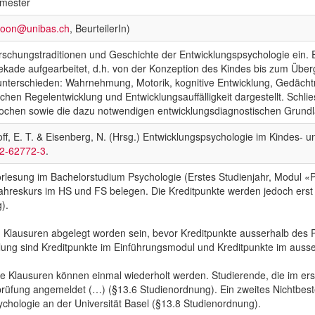
emester
nloon@unibas.ch
, BeurteilerIn)
Forschungstraditionen und Geschichte der Entwicklungspsychologie ein
ade aufgearbeitet, d.h. von der Konzeption des Kindes bis zum Überga
nterschieden: Wahrnehmung, Motorik, kognitive Entwicklung, Gedächtn
en Regelentwicklung und Entwicklungsauffälligkeit dargestellt. Schlie
ochen sowie die dazu notwendigen entwicklungsdiagnostischen Grund
shoff, E. T. & Eisenberg, N. (Hrsg.) Entwicklungspsychologie im Kindes- 
62-62772-3
.
vorlesung im Bachelorstudium Psychologie (Erstes Studienjahr, Modul 
hreskurs im HS und FS belegen. Die Kreditpunkte werden jedoch erst 
).
 Klausuren abgelegt worden sein, bevor Kreditpunkte ausserhalb de
g sind Kreditpunkte im Einführungsmodul und Kreditpunkte im ausser
e Klausuren können einmal wiederholt werden. Studierende, die im ers
rüfung angemeldet (…) (§13.6 Studienordnung). Ein zweites Nichtbest
hologie an der Universität Basel (§13.8 Studienordnung).