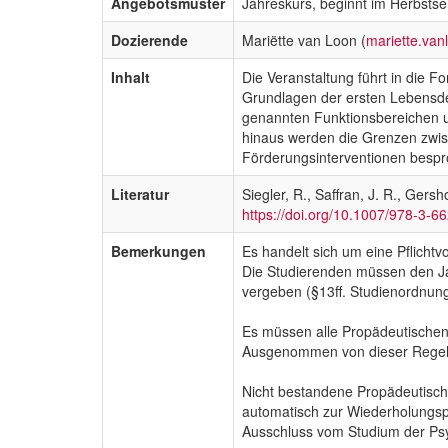
Angebotsmuster
Jahreskurs, beginnt im Herbsts
Dozierende
Mariëtte van Loon (
mariette.va
Inhalt
Die Veranstaltung führt in die 
Grundlagen der ersten Lebensdek
genannten Funktionsbereichen u
hinaus werden die Grenzen zwisch
Förderungsinterventionen bespr
Literatur
Siegler, R., Saffran, J. R., Ger
https://doi.org/10.1007/978-3-6
Bemerkungen
Es handelt sich um eine Pflicht
Die Studierenden müssen den Ja
vergeben (§13ff. Studienordnung
Es müssen alle Propädeutischen
Ausgenommen von dieser Regelun
Nicht bestandene Propädeutisch
automatisch zur Wiederholungsp
Ausschluss vom Studium der Psyc