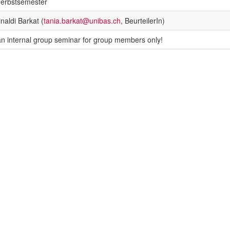
erbstsemester
naldi Barkat (
tania.barkat@unibas.ch
, BeurteilerIn)
 an internal group seminar for group members only!