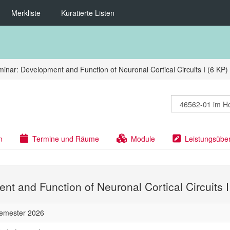
Merkliste
Kuratierte Listen
inar: Development and Function of Neuronal Cortical Circuits I (6 KP)
n
Termine und Räume
Module
Leistungsübe
t and Function of Neuronal Cortical Circuits I
emester 2026