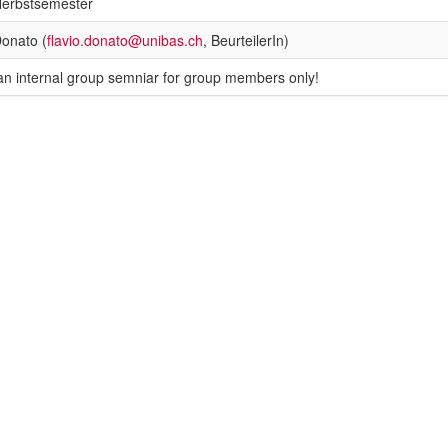
Herbstsemester
Donato (
flavio.donato@unibas.ch
, BeurteilerIn)
 an internal group semniar for group members only!