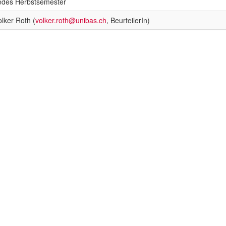
edes Herbstsemester
olker Roth (
volker.roth@unibas.ch
, BeurteilerIn)