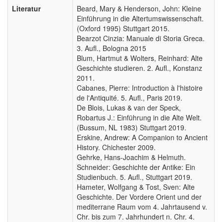
Literatur
Beard, Mary & Henderson, John: Kleine
Einführung in die Altertumswissenschaft.
(Oxford 1995) Stuttgart 2015.
Bearzot Cinzia: Manuale di Storia Greca.
3. Aufl., Bologna 2015
Blum, Hartmut & Wolters, Reinhard: Alte
Geschichte studieren. 2. Aufl., Konstanz
2011.
Cabanes, Pierre: Introduction à l'histoire
de l'Antiquité. 5. Aufl., Paris 2019.
De Blois, Lukas & van der Speck,
Robartus J.: Einführung in die Alte Welt.
(Bussum, NL 1983) Stuttgart 2019.
Erskine, Andrew: A Companion to Ancient
History. Chichester 2009.
Gehrke, Hans-Joachim & Helmuth.
Schneider: Geschichte der Antike: Ein
Studienbuch. 5. Aufl., Stuttgart 2019.
Hameter, Wolfgang & Tost, Sven: Alte
Geschichte. Der Vordere Orient und der
mediterrane Raum vom 4. Jahrtausend v.
Chr. bis zum 7. Jahrhundert n. Chr. 4.