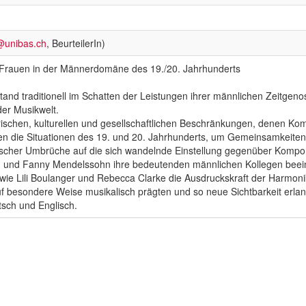
@unibas.ch
, BeurteilerIn)
Frauen in der Männerdomäne des 19./20. Jahrhunderts
d traditionell im Schatten der Leistungen ihrer männlichen Zeitgenossen
der Musikwelt.
orischen, kulturellen und gesellschaftlichen Beschränkungen, denen Kom
hen die Situationen des 19. und 20. Jahrhunderts, um Gemeinsamkeite
ischer Umbrüche auf die sich wandelnde Einstellung gegenüber Kompon
und Fanny Mendelssohn ihre bedeutenden männlichen Kollegen beeinflu
ie Lili Boulanger und Rebecca Clarke die Ausdruckskraft der Harmonik
f besondere Weise musikalisch prägten und so neue Sichtbarkeit erlan
tsch und Englisch.