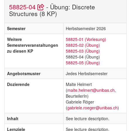
58825-04
- Übung: Discrete
Structures (8 KP)
Semester
Herbstsemester 2026
Weitere
58825-01 (Vorlesung)
Semesterveranstaltungen
58825-02 (Übung)
zu diesen KP
58825-03 (Übung)
58825-04 (Übung)
58825-05 (Übung)
Angebotsmuster
Jedes Herbstsemester
Dozierende
Malte Helmert
(
malte.helmert@unibas.ch
,
BeurteilerIn)
Gabriele Röger
(
gabriele.roeger@unibas.ch
)
Inhalt
See lecture description.
Lernziele
See lecture description.