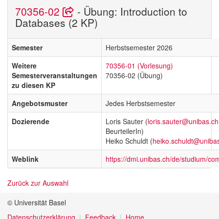
70356-02
- Übung: Introduction to
Databases (2 KP)
Semester
Herbstsemester 2026
Weitere
70356-01 (Vorlesung)
Semesterveranstaltungen
70356-02 (Übung)
zu diesen KP
Angebotsmuster
Jedes Herbstsemester
Dozierende
Loris Sauter (
loris.sauter@unibas.ch
BeurteilerIn)
Heiko Schuldt (
heiko.schuldt@uniba
Weblink
https://dmi.unibas.ch/de/studium/co
Zurück zur Auswahl
© Universität Basel
Datenschutzerklärung
Feedback
Home