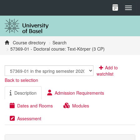
Toggl
Course directory
Search
57369-01 - Doctoral course: Text-Körper (3 CP)
Add to
watchlist
Back to selection
Description
Admission Requirements
Dates and Rooms
Modules
Assessment