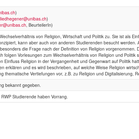
ibas.ch
)
.liedhegener@unibas.ch
)
rer@unibas.ch
, BeurteilerIn)
chselverhältnis von Religion, Wirtschaft und Politik zu. Sie ist als 
k konzipiert, kann aber auch von anderen Studierenden besucht werden. 
besonders die Frage nach der Definition von Religion vorgenommen. D
ach folgen Vorlesungen zum Wechselverhältnis von Religion und Politik 
en Einfluss Religion in der Vergangenheit und Gegenwart auf Politik hat
alten erklären und es wird beschrieben, auf welche Weise Religion wirtsc
 thematische Vertiefungen vor, z.B. zu Religion und Digitalisierung, Re
tung bekannt gegeben.
r RWP Studierende haben Vorrang.