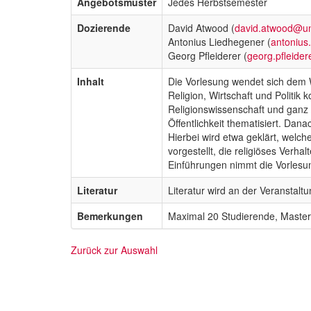
Angebotsmuster
Jedes Herbstsemester
Dozierende
David Atwood (
david.atwood@un
Antonius Liedhegener (
antonius
Georg Pfleiderer (
georg.pfleide
Inhalt
Die Vorlesung wendet sich dem We
Religion, Wirtschaft und Politi
Religionswissenschaft und ganz 
Öffentlichkeit thematisiert. Dan
Hierbei wird etwa geklärt, welch
vorgestellt, die religiöses Verh
Einführungen nimmt die Vorlesung
Literatur
Literatur wird an der Veranstal
Bemerkungen
Maximal 20 Studierende, Maste
Zurück zur Auswahl