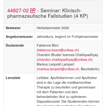
44827-02
- Seminar: Klinisch-
pharmazeutische Fallstudien (4 KP)
Semester
Herbstsemester 2026
Angebotsmuster
Jahreskurs, beginnt im Frühjahrsemester
Dozierende
Fabienne Böni
(
fabienne.boeni@unibas.ch
)
Chandon Bruder Ioannes Chattopadhyay
(
chandon.chattopadhyay@unibas.ch
)
Markus Leopold Lampert
(
markus.lampert@unibas.ch
, BeurteilerIn)
Lernziele
Leitidee: Apothekerinnen und Apotheker
sind in der Lage die medikamentöse
Therapie zu beurteilen und gemeinsam
mit dem Patienten und dem
behandelnden Arzt zu optimieren.
Dispositionsziel: Die Studierenden können
die erlernten theoretischen Grundlagen