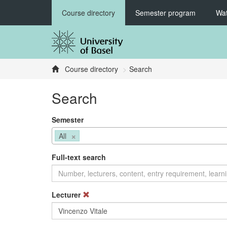
Course directory
Semester program
Wat
Course directory
Search
Search
Semester
×
All
Full-text search
Lecturer