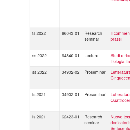
fs 2022
66043-01
Research
Il comment
seminar
prassi
ss 2022
64340-01
Lecture
Studi e ric
filologia it
ss 2022
34902-02
Proseminar
Letteratura
Cinquecen
fs 2021
34902-01
Proseminar
Letteratura
Quattroce
fs 2021
62423-01
Research
Nuove tecn
seminar
dedicatorie
Settecent