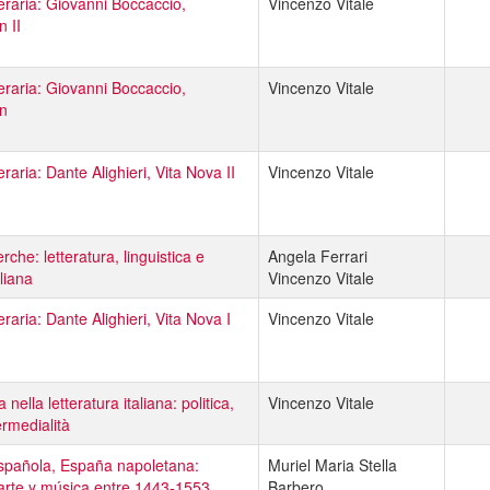
teraria: Giovanni Boccaccio,
Vincenzo Vitale
 II
teraria: Giovanni Boccaccio,
Vincenzo Vitale
n
teraria: Dante Alighieri, Vita Nova II
Vincenzo Vitale
erche: letteratura, linguistica e
Angela Ferrari
aliana
Vincenzo Vitale
teraria: Dante Alighieri, Vita Nova I
Vincenzo Vitale
a nella letteratura italiana: politica,
Vincenzo Vitale
ermedialità
spañola, España napoletana:
Muriel Maria Stella
, arte y música entre 1443-1553
Barbero