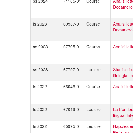
ss 2024
71105-01
Course
Analisi let
Decameron
fs 2023
69537-01
Course
Analisi let
Decamero
ss 2023
67795-01
Course
Analisi let
ss 2023
67797-01
Lecture
Studi e ric
filologia it
fs 2022
66046-01
Course
Analisi let
fs 2022
67019-01
Lecture
La frontier
lingua, int
fs 2022
65995-01
Lecture
Nápoles e
literatura