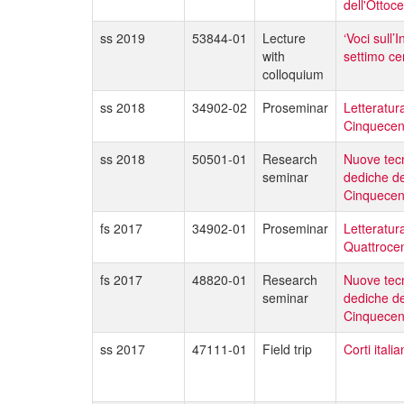
dell'Ottoc
ss 2019
53844-01
Lecture
‘Voci sull’
with
settimo ce
colloquium
ss 2018
34902-02
Proseminar
Letteratura
Cinquecen
ss 2018
50501-01
Research
Nuove tecno
seminar
dediche de
Cinquecen
fs 2017
34902-01
Proseminar
Letteratura
Quattroce
fs 2017
48820-01
Research
Nuove tecno
seminar
dediche de
Cinquecen
ss 2017
47111-01
Field trip
Corti ital