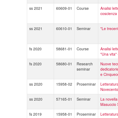
ss 2021
60609-01
Course
Analisi let
coscienza 
ss 2021
60610-01
Seminar
"Le trecen
fs 2020
58681-01
Course
Analisi let
"Una vita" 
fs 2020
58680-01
Research
Nuove tecn
seminar
dedicatorie
e Cinquec
ss 2020
15958-02
Proseminar
Letteratura
Novecent
ss 2020
57165-01
Seminar
La novella
Masuccio 
fs 2019
15958-01
Proseminar
Letteratura