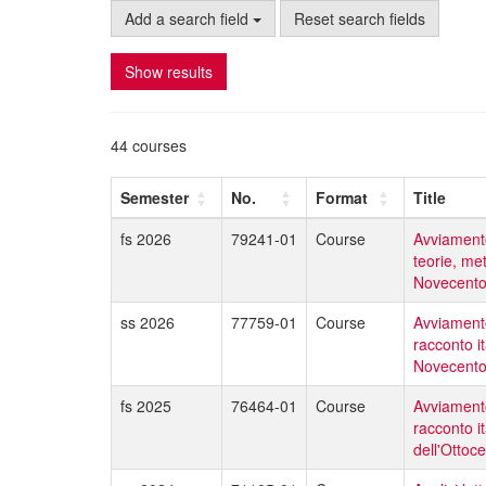
Add a search field
Reset search fields
Show results
44 courses
Semester
No.
Format
Title
fs 2026
79241-01
Course
Avviamento 
teorie, met
Novecent
ss 2026
77759-01
Course
Avviamento 
racconto i
Novecent
fs 2025
76464-01
Course
Avviamento 
racconto i
dell'Ottoc